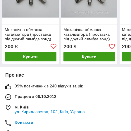
Механічна обманка
Механічна обманка
Меха
каталізатора (проставка
каталізатора (проставка
ката
під другий лямбда зонд)
під другий лямбда зонд)
під 
для Alfa Romeo 146
для Alfa Romeo 147
для 
200
200
200
₴
₴
(Альфа Ромео)
(Ал
Купити
Купити
Про нас
99% позитивних з 240 відгуків за рік
Працює з 06.10.2012
м. Київ
ул. Кирилловская, 102, Київ, Україна
Контакти