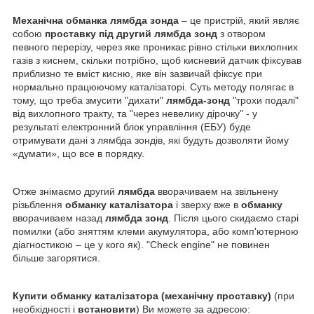
Механічна обманка лямбда зонда
– це пристрій, який являє
собою
проставку під другий лямбда зонд
з отвором
певного перерізу, через яке проникає рівно стільки вихлопних
газів з киснем, скільки потрібно, щоб кисневий датчик фіксував
приблизно те вміст кисню, яке він зазвичай фіксує при
нормально працюючому каталізаторі. Суть методу полягає в
тому, що треба змусити "дихати"
лямбда-зонд
"трохи подалі"
від вихлопного тракту, та "через невелику дірочку" - у
результаті електронний блок управління (ЕБУ) буде
отримувати дані з лямбда зондів, які будуть дозволяти йому
«думати», що все в порядку.
Отже знімаємо другий
лямбда
вворачиваем на звільнену
різьблення
обманку каталізатора
і зверху вже в
обманку
вворачиваем назад
лямбда зонд
. Після цього скидаємо старі
помилки (або зняттям клеми акумулятора, або комп'ютерною
діагностикою – це у кого як). "Check engine" не повинен
більше загорятися.
Купити обманку каталізатора (механічну проставку)
(при
необхідності і
встановити
) Ви можете за адресою: