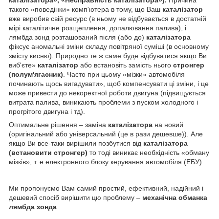
такого «поведінки» комп'ютера в тому, що Ваш
каталізатор
вже виробив свій ресурс (в ньому не відбувається в достатній
мірі каталітичне розщеплення, допалювання палива), і
лямбда зонд розташований після (або до)
каталізатора
фіксує аномальні зміни складу повітряної суміші (в основному
змісту кисню). Природно те ж саме буде відбуватися якщо Ви
виб'єте»
каталізатор
або встановіть замість нього
стронгер
(полум'ягасник)
. Часто при цьому «мізки» автомобіля
починають щось вигадувати», щоб компенсувати ці зміни, і це
може привести до некоректної роботи двигуна (підвищується
витрата палива, виникають проблеми з пуском холодного і
прогрітого двигуна і тд).
Оптимальне рішення – заміна
каталізатора
на новий
(оригінальний або універсальний (це в рази дешевше)). Але
якщо Ви все-таки вирішили позбутися від
каталізатора
(встановити стронгер)
то тоді виникає необхідність «обману
мізків», т. е електронного блоку керування автомобіля (ЕБУ).
Ми пропонуємо Вам самий простий, ефективний, надійний і
дешевий спосіб вирішити цю проблему –
механічна обманка
лямбда зонда
.