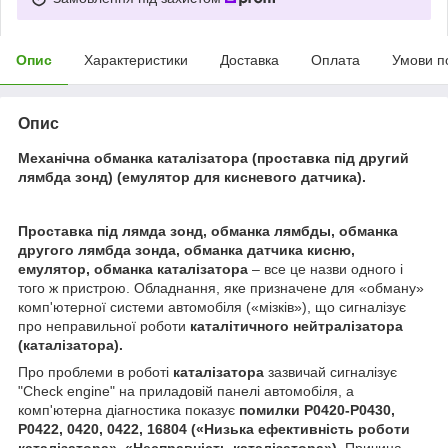
Опис
Характеристики
Доставка
Оплата
Умови п
Опис
Механічна обманка каталізатора (проставка під другий
лямбда зонд) (емулятор для кисневого датчика).
Проставка під лямда зонд, обманка лямбды, обманка
другого лямбда зонда, обманка датчика кисню,
емулятор, обманка каталізатора
– все це назви одного і
того ж пристрою. Обладнання, яке призначене для «обману»
комп'ютерної системи автомобіля («мізків»), що сигналізує
про неправильної роботи
каталітичного нейтралізатора
(каталізатора).
Про проблеми в роботі
каталізатора
зазвичай сигналізує
"Check engine" на приладовій панелі автомобіля, а
комп'ютерна діагностика показує
помилки P0420-P0430,
P0422, 0420, 0422, 16804 («Низька ефективність роботи
каталізатора
», «Несправність
каталізатора
»).
Причина