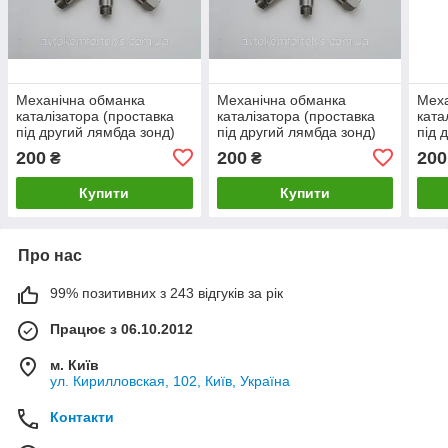
Механічна обманка
Механічна обманка
Меха
каталізатора (проставка
каталізатора (проставка
ката
під другий лямбда зонд)
під другий лямбда зонд)
під 
для Chevrolet Tacuma
для Chrysler 300
для 
200
200
200
₴
₴
(Крайслер)
Купити
Купити
Про нас
99% позитивних з 243 відгуків за рік
Працює з 06.10.2012
м. Київ
ул. Кирилловская, 102, Київ, Україна
Контакти