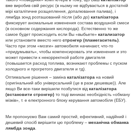
вже виробив свій ресурс (в ньому не відбувається в достатній
мірі каталітичне розщеплення, допалювання палива), і
лямбда зонд розташований після (або до)
каталізатора
фиксирует аномальные изменения состава воздушной смеси
(в основном содержания кислорода). Естественно то же
самое будет происходить если Вы «выбьете»
катализатор
или установите вместо него
стронгер (пламегаситель)
.
Часто при этом «мозги» автомобиля начинают, что-то
«придумывать», чтобы компенсировать эти изменения и это
может привести к некорректной работе двигателя
(повышается расход топлива, возникают проблемы с пуском
холодного и прогретого двигателя и тд).
Оптимальне рішення – заміна
каталізатора
на новий
(оригінальний або універсальний (це в рази дешевше)). Але
якщо Ви все-таки вирішили позбутися від
каталізатора
(встановити стронгер)
то тоді виникає необхідність «обману
мізків», т. е електронного блоку керування автомобіля (ЕБУ).
Ми пропонуємо Вам самий простий, ефективний, надійний і
дешевий спосіб вирішити цю проблему –
механічна обманка
лямбда зонда
.