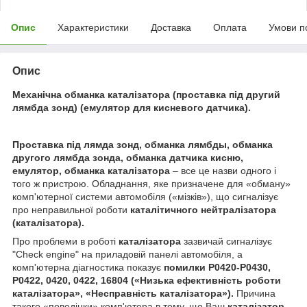
Опис
Характеристики
Доставка
Оплата
Умови п
Опис
Механічна обманка каталізатора (проставка під другий
лямбда зонд) (емулятор для кисневого датчика).
Проставка під лямда зонд, обманка лямбды, обманка
другого лямбда зонда, обманка датчика кисню,
емулятор, обманка каталізатора
– все це назви одного і
того ж пристрою. Обладнання, яке призначене для «обману»
комп'ютерної системи автомобіля («мізків»), що сигналізує
про неправильної роботи
каталітичного нейтралізатора
(каталізатора).
Про проблеми в роботі
каталізатора
зазвичай сигналізує
"Check engine" на приладовій панелі автомобіля, а
комп'ютерна діагностика показує
помилки P0420-P0430,
P0422, 0420, 0422, 16804 («Низька ефективність роботи
каталізатора
», «Несправність
каталізатора
»).
Причина
такого «поведінки» комп'ютера в тому, що Ваш
каталізатор