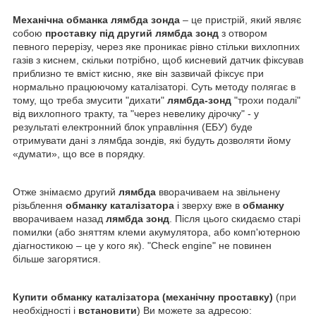
Механічна обманка лямбда зонда
– це пристрій, який являє
собою
проставку під другий лямбда зонд
з отвором
певного перерізу, через яке проникає рівно стільки вихлопних
газів з киснем, скільки потрібно, щоб кисневий датчик фіксував
приблизно те вміст кисню, яке він зазвичай фіксує при
нормально працюючому каталізаторі. Суть методу полягає в
тому, що треба змусити "дихати"
лямбда-зонд
"трохи подалі"
від вихлопного тракту, та "через невелику дірочку" - у
результаті електронний блок управління (ЕБУ) буде
отримувати дані з лямбда зондів, які будуть дозволяти йому
«думати», що все в порядку.
Отже знімаємо другий
лямбда
вворачиваем на звільнену
різьблення
обманку каталізатора
і зверху вже в
обманку
вворачиваем назад
лямбда зонд
. Після цього скидаємо старі
помилки (або зняттям клеми акумулятора, або комп'ютерною
діагностикою – це у кого як). "Check engine" не повинен
більше загорятися.
Купити обманку каталізатора (механічну проставку)
(при
необхідності і
встановити
) Ви можете за адресою: