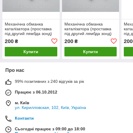
Механічна обманка
Механічна обманка
Меха
каталізатора (проставка
каталізатора (проставка
ката
під другий лямбда зонд)
під другий лямбда зонд)
під 
для Audi A4 (Ауді)
для Citroen C6 (Сітроен)
для 
200
200
200
₴
₴
Купити
Купити
Про нас
99% позитивних з 240 відгуків за рік
Працює з 06.10.2012
м. Київ
ул. Кирилловская, 102, Київ, Україна
Контакти
Сьогодні працює з 09:00 до 18:00