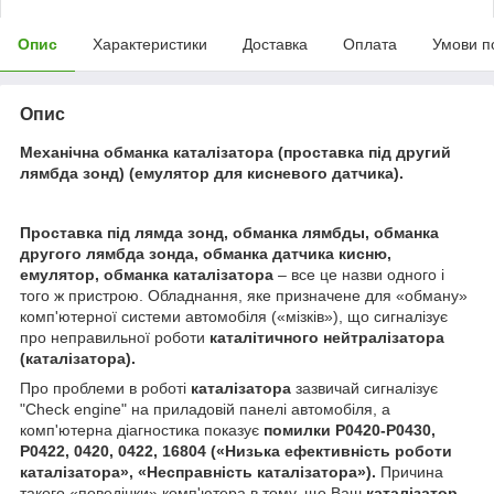
Опис
Характеристики
Доставка
Оплата
Умови п
Опис
Механічна обманка каталізатора (проставка під другий
лямбда зонд) (емулятор для кисневого датчика).
Проставка під лямда зонд, обманка лямбды, обманка
другого лямбда зонда, обманка датчика кисню,
емулятор, обманка каталізатора
– все це назви одного і
того ж пристрою. Обладнання, яке призначене для «обману»
комп'ютерної системи автомобіля («мізків»), що сигналізує
про неправильної роботи
каталітичного нейтралізатора
(каталізатора).
Про проблеми в роботі
каталізатора
зазвичай сигналізує
"Check engine" на приладовій панелі автомобіля, а
комп'ютерна діагностика показує
помилки P0420-P0430,
P0422, 0420, 0422, 16804 («Низька ефективність роботи
каталізатора
», «Несправність
каталізатора
»).
Причина
такого «поведінки» комп'ютера в тому, що Ваш
каталізатор