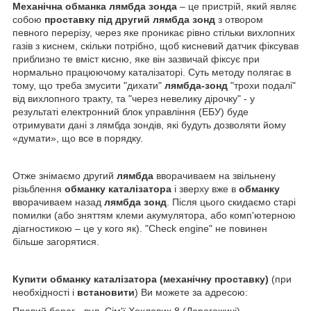
Механічна обманка лямбда зонда
– це пристрій, який являє
собою
проставку під другий лямбда зонд
з отвором
певного перерізу, через яке проникає рівно стільки вихлопних
газів з киснем, скільки потрібно, щоб кисневий датчик фіксував
приблизно те вміст кисню, яке він зазвичай фіксує при
нормально працюючому каталізаторі. Суть методу полягає в
тому, що треба змусити "дихати"
лямбда-зонд
"трохи подалі"
від вихлопного тракту, та "через невелику дірочку" - у
результаті електронний блок управління (ЕБУ) буде
отримувати дані з лямбда зондів, які будуть дозволяти йому
«думати», що все в порядку.
Отже знімаємо другий
лямбда
вворачиваем на звільнену
різьблення
обманку каталізатора
і зверху вже в
обманку
вворачиваем назад
лямбда зонд
. Після цього скидаємо старі
помилки (або зняттям клеми акумулятора, або комп'ютерною
діагностикою – це у кого як). "Check engine" не повинен
більше загорятися.
Купити обманку каталізатора (механічну проставку)
(при
необхідності і
встановити
) Ви можете за адресою:
Правий берег - вул. Сім'ї Хохлових 8 (Дорогожичі)