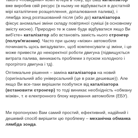
вже виробив свій ресурс (в ньому не відбувається в достатній
мірі каталітичне розщеплення, допалювання палива), і
лямбда зонд розташований після (або до)
каталізатора
фіксує аномальні зміни складу повітряної суміші (в основному
змісту кисню). Природно те ж саме буде відбуватися якщо Ви
виб'єте»
каталізатор
або встановіть замість нього
стронгер
(полум'ягасник)
. Часто при цьому «мізки» автомобіля
починають щось вигадувати», щоб компенсувати ці зміни, і це
може привести до некоректної роботи двигуна (підвищується
витрата палива, виникають проблеми з пуском холодного і
прогрітого двигуна і тд).
Оптимальне рішення – заміна
каталізатора
на новий
(оригінальний або універсальний (це в рази дешевше)). Але
якщо Ви все-таки вирішили позбутися від
каталізатора
(встановити стронгер)
то тоді виникає необхідність «обману
мізків», т. е електронного блоку керування автомобіля (ЕБУ).
Ми пропонуємо Вам самий простий, ефективний, надійний і
дешевий спосіб вирішити цю проблему –
механічна обманка
лямбда зонда
.