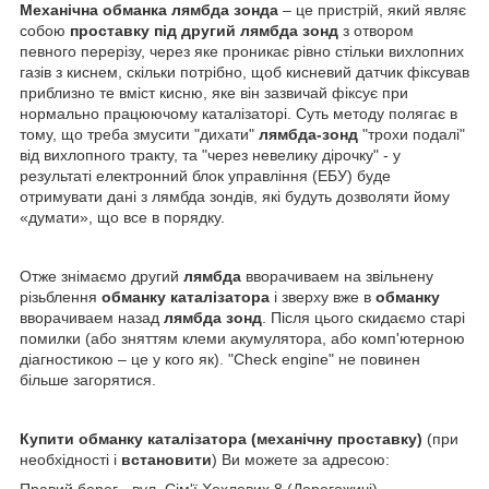
Механічна обманка лямбда зонда
– це пристрій, який являє
собою
проставку під другий лямбда зонд
з отвором
певного перерізу, через яке проникає рівно стільки вихлопних
газів з киснем, скільки потрібно, щоб кисневий датчик фіксував
приблизно те вміст кисню, яке він зазвичай фіксує при
нормально працюючому каталізаторі. Суть методу полягає в
тому, що треба змусити "дихати"
лямбда-зонд
"трохи подалі"
від вихлопного тракту, та "через невелику дірочку" - у
результаті електронний блок управління (ЕБУ) буде
отримувати дані з лямбда зондів, які будуть дозволяти йому
«думати», що все в порядку.
Отже знімаємо другий
лямбда
вворачиваем на звільнену
різьблення
обманку каталізатора
і зверху вже в
обманку
вворачиваем назад
лямбда зонд
. Після цього скидаємо старі
помилки (або зняттям клеми акумулятора, або комп'ютерною
діагностикою – це у кого як). "Check engine" не повинен
більше загорятися.
Купити обманку каталізатора (механічну проставку)
(при
необхідності і
встановити
) Ви можете за адресою:
Правий берег - вул. Сім'ї Хохлових 8 (Дорогожичі)