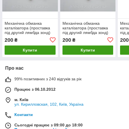
Механічна обманка
Механічна обманка
Меха
каталізатора (проставка
каталізатора (проставка
ката
під другий лямбда зонд)
під другий лямбда зонд)
під 
для Chery Kimo (Чері
для Chery M11 (Чері)
для 
200
200
200
₴
₴
Кімо)
Купити
Купити
Про нас
99% позитивних з 240 відгуків за рік
Працює з 06.10.2012
м. Київ
ул. Кирилловская, 102, Київ, Україна
Контакти
Сьогодні працює з 09:00 до 18:00