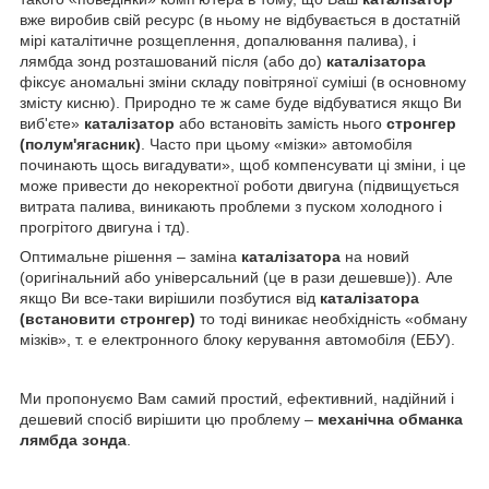
вже виробив свій ресурс (в ньому не відбувається в достатній
мірі каталітичне розщеплення, допалювання палива), і
лямбда зонд розташований після (або до)
каталізатора
фіксує аномальні зміни складу повітряної суміші (в основному
змісту кисню). Природно те ж саме буде відбуватися якщо Ви
виб'єте»
каталізатор
або встановіть замість нього
стронгер
(полум'ягасник)
. Часто при цьому «мізки» автомобіля
починають щось вигадувати», щоб компенсувати ці зміни, і це
може привести до некоректної роботи двигуна (підвищується
витрата палива, виникають проблеми з пуском холодного і
прогрітого двигуна і тд).
Оптимальне рішення – заміна
каталізатора
на новий
(оригінальний або універсальний (це в рази дешевше)). Але
якщо Ви все-таки вирішили позбутися від
каталізатора
(встановити стронгер)
то тоді виникає необхідність «обману
мізків», т. е електронного блоку керування автомобіля (ЕБУ).
Ми пропонуємо Вам самий простий, ефективний, надійний і
дешевий спосіб вирішити цю проблему –
механічна обманка
лямбда зонда
.