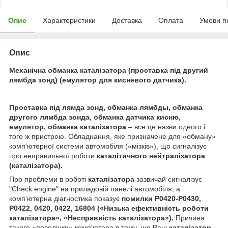
Опис
Характеристики
Доставка
Оплата
Умови п
Опис
Механічна обманка каталізатора (проставка під другий
лямбда зонд) (емулятор для кисневого датчика).
Проставка під лямда зонд, обманка лямбды, обманка
другого лямбда зонда, обманка датчика кисню,
емулятор, обманка каталізатора
– все це назви одного і
того ж пристрою. Обладнання, яке призначене для «обману»
комп'ютерної системи автомобіля («мізків»), що сигналізує
про неправильної роботи
каталітичного нейтралізатора
(каталізатора).
Про проблеми в роботі
каталізатора
зазвичай сигналізує
"Check engine" на приладовій панелі автомобіля, а
комп'ютерна діагностика показує
помилки P0420-P0430,
P0422, 0420, 0422, 16804 («Низька ефективність роботи
каталізатора
», «Несправність
каталізатора
»).
Причина
такого «поведінки» комп'ютера в тому, що Ваш
каталізатор