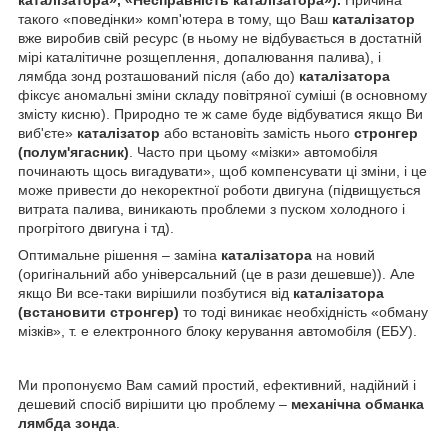
такого «поведінки» комп'ютера в тому, що Ваш
каталізатор
вже виробив свій ресурс (в ньому не відбувається в достатній
мірі каталітичне розщеплення, допалювання палива), і
лямбда зонд розташований після (або до)
каталізатора
фіксує аномальні зміни складу повітряної суміші (в основному
змісту кисню). Природно те ж саме буде відбуватися якщо Ви
виб'єте»
каталізатор
або встановіть замість нього
стронгер
(полум'ягасник)
. Часто при цьому «мізки» автомобіля
починають щось вигадувати», щоб компенсувати ці зміни, і це
може привести до некоректної роботи двигуна (підвищується
витрата палива, виникають проблеми з пуском холодного і
прогрітого двигуна і тд).
Оптимальне рішення – заміна
каталізатора
на новий
(оригінальний або універсальний (це в рази дешевше)). Але
якщо Ви все-таки вирішили позбутися від
каталізатора
(встановити стронгер)
то тоді виникає необхідність «обману
мізків», т. е електронного блоку керування автомобіля (ЕБУ).
Ми пропонуємо Вам самий простий, ефективний, надійний і
дешевий спосіб вирішити цю проблему –
механічна обманка
лямбда зонда
.