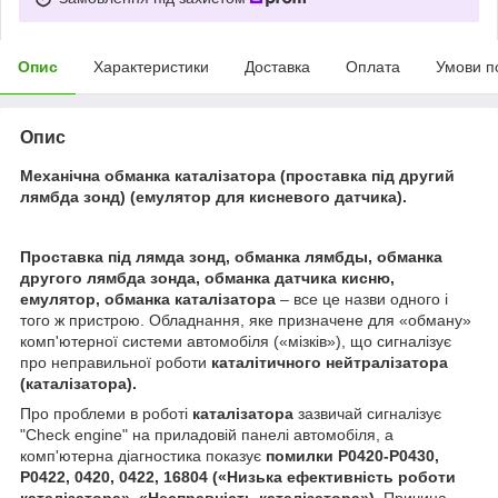
Опис
Характеристики
Доставка
Оплата
Умови п
Опис
Механічна обманка каталізатора (проставка під другий
лямбда зонд) (емулятор для кисневого датчика).
Проставка під лямда зонд, обманка лямбды, обманка
другого лямбда зонда, обманка датчика кисню,
емулятор, обманка каталізатора
– все це назви одного і
того ж пристрою. Обладнання, яке призначене для «обману»
комп'ютерної системи автомобіля («мізків»), що сигналізує
про неправильної роботи
каталітичного нейтралізатора
(каталізатора).
Про проблеми в роботі
каталізатора
зазвичай сигналізує
"Check engine" на приладовій панелі автомобіля, а
комп'ютерна діагностика показує
помилки P0420-P0430,
P0422, 0420, 0422, 16804 («Низька ефективність роботи
каталізатора
», «Несправність
каталізатора
»).
Причина