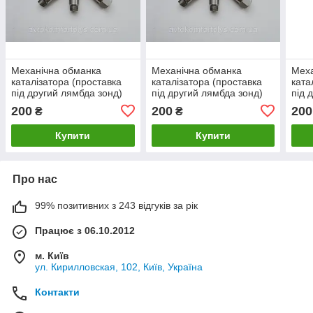
Механічна обманка
Механічна обманка
Меха
каталізатора (проставка
каталізатора (проставка
ката
під другий лямбда зонд)
під другий лямбда зонд)
під 
для Chery Kimo (Чері
для Chery M11 (Чері)
для 
200
200
200
₴
₴
Кімо)
Купити
Купити
Про нас
99% позитивних з 243 відгуків за рік
Працює з 06.10.2012
м. Київ
ул. Кирилловская, 102, Київ, Україна
Контакти