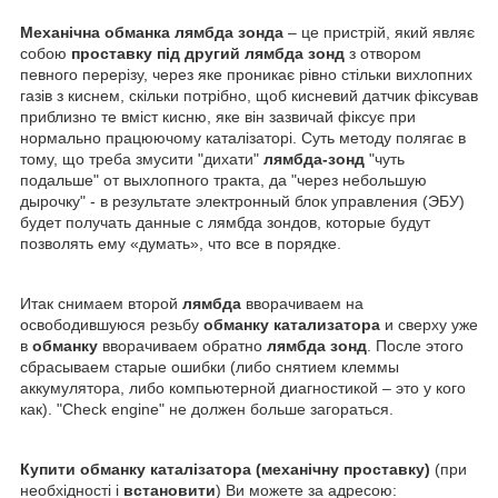
Механічна обманка лямбда зонда
– це пристрій, який являє
собою
проставку під другий лямбда зонд
з отвором
певного перерізу, через яке проникає рівно стільки вихлопних
газів з киснем, скільки потрібно, щоб кисневий датчик фіксував
приблизно те вміст кисню, яке він зазвичай фіксує при
нормально працюючому каталізаторі. Суть методу полягає в
тому, що треба змусити "дихати"
лямбда-зонд
"чуть
подальше" от выхлопного тракта, да "через небольшую
дырочку" - в результате электронный блок управления (ЭБУ)
будет получать данные с лямбда зондов, которые будут
позволять ему «думать», что все в порядке.
Итак снимаем второй
лямбда
вворачиваем на
освободившуюся резьбу
обманку катализатора
и сверху уже
в
обманку
вворачиваем обратно
лямбда зонд
. После этого
сбрасываем старые ошибки (либо снятием клеммы
аккумулятора, либо компьютерной диагностикой – это у кого
как). "Check engine" не должен больше загораться.
Купити обманку каталізатора (механічну проставку)
(при
необхідності і
встановити
) Ви можете за адресою: