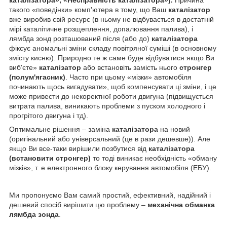
такого «поведінки» комп'ютера в тому, що Ваш
каталізатор
вже виробив свій ресурс (в ньому не відбувається в достатній
мірі каталітичне розщеплення, допалювання палива), і
лямбда зонд розташований після (або до)
каталізатора
фіксує аномальні зміни складу повітряної суміші (в основному
змісту кисню). Природно те ж саме буде відбуватися якщо Ви
виб'єте»
каталізатор
або встановіть замість нього
стронгер
(полум'ягасник)
. Часто при цьому «мізки» автомобіля
починають щось вигадувати», щоб компенсувати ці зміни, і це
може привести до некоректної роботи двигуна (підвищується
витрата палива, виникають проблеми з пуском холодного і
прогрітого двигуна і тд).
Оптимальне рішення – заміна
каталізатора
на новий
(оригінальний або універсальний (це в рази дешевше)). Але
якщо Ви все-таки вирішили позбутися від
каталізатора
(встановити стронгер)
то тоді виникає необхідність «обману
мізків», т. е електронного блоку керування автомобіля (ЕБУ).
Ми пропонуємо Вам самий простий, ефективний, надійний і
дешевий спосіб вирішити цю проблему –
механічна обманка
лямбда зонда
.