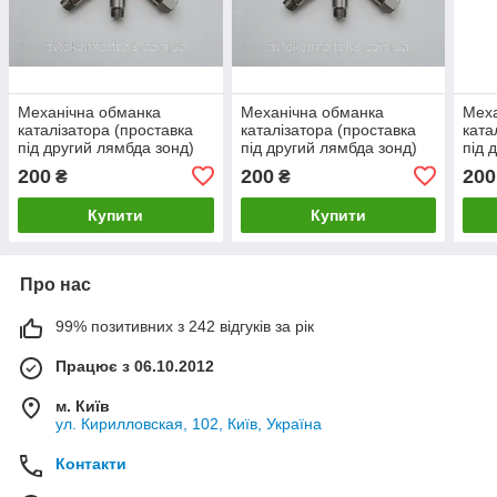
Механічна обманка
Механічна обманка
Меха
каталізатора (проставка
каталізатора (проставка
ката
під другий лямбда зонд)
під другий лямбда зонд)
під 
для Chery Kimo (Чері
для Chery M11 (Чері)
для 
200
200
200
₴
₴
Кімо)
Купити
Купити
Про нас
99% позитивних з 242 відгуків за рік
Працює з 06.10.2012
м. Київ
ул. Кирилловская, 102, Київ, Україна
Контакти