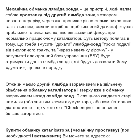
Механічна обманка лямбда зонда
– це пристрій, який являє
собою
проставку під другий лямбда зонд
з отвором
певного перерізу, через яке проникає рівно стільки вихлопних
газів з киснем, скільки потрібно, щоб кисневий датчик фіксував
приблизно те вміст кисню, яке він зазвичай фіксує при
нормально працюючому каталізаторі. Суть методу полягає в
тому, що треба змусити "дихати"
лямбда-зонд
"трохи подалі"
від вихлопного тракту, та "через невелику дірочку" - у
результаті електронний блок управління (ЕБУ) буде
отримувати дані з лямбда зондів, які будуть дозволяти йому
«думати», що все в порядку.
Отже знімаємо другий
лямбда
вворачиваем на звільнену
різьблення
обманку каталізатора
і зверху вже в
обманку
вворачиваем назад
лямбда зонд
. Після цього скидаємо старі
помилки (або зняттям клеми акумулятора, або комп'ютерною
діагностикою – це у кого як). "Check engine" не повинен
більше загорятися.
Купити обманку каталізатора (механічну проставку)
(при
необхідності і
встановити
) Ви можете за адресою: