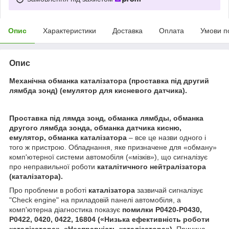
Опис
Характеристики
Доставка
Оплата
Умови п
Опис
Механічна обманка каталізатора (проставка під другий
лямбда зонд) (емулятор для кисневого датчика).
Проставка під лямда зонд, обманка лямбды, обманка
другого лямбда зонда, обманка датчика кисню,
емулятор, обманка каталізатора
– все це назви одного і
того ж пристрою. Обладнання, яке призначене для «обману»
комп'ютерної системи автомобіля («мізків»), що сигналізує
про неправильної роботи
каталітичного нейтралізатора
(каталізатора).
Про проблеми в роботі
каталізатора
зазвичай сигналізує
"Check engine" на приладовій панелі автомобіля, а
комп'ютерна діагностика показує
помилки P0420-P0430,
P0422, 0420, 0422, 16804 («Низька ефективність роботи
каталізатора
», «Несправність
каталізатора
»).
Причина