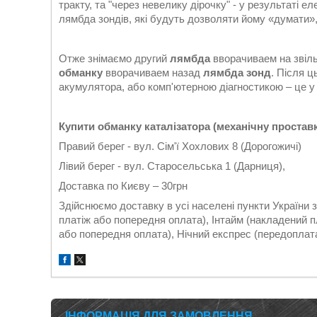
тракту, та "через невелику дірочку" - у результаті 
лямбда зондів, які будуть дозволяти йому «думати»,
Отже знімаємо другий
лямбда
вворачиваем на звіл
обманку
вворачиваем назад
лямбда зонд
. Після 
акумулятора, або комп'ютерною діагностикою – це у к
Купити обманку каталізатора (механічну простав
Правий берег - вул. Сім'ї Хохлових 8 (Дорогожичі)
Лівий берег - вул. Старосельська 1 (Дарниця),
Доставка по Києву – 30грн
Здійснюємо доставку в усі населені пункти України
платіж або попередня оплата), Інтайм (накладений 
або попередня оплата), Нічний експрес (передоплата)
ІНФОРМАЦІЯ ДЛЯ ЗАМОВЛЕННЯ