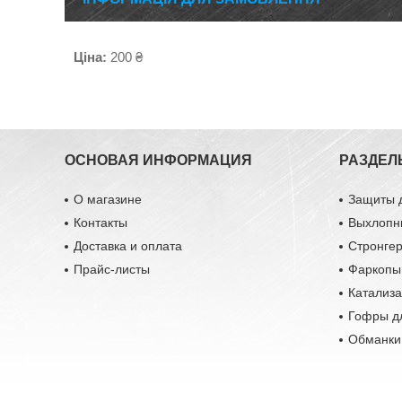
Ціна:
200 ₴
ОСНОВАЯ ИНФОРМАЦИЯ
РАЗДЕЛ
О магазине
Защиты 
Контакты
Выхлопн
Доставка и оплата
Стронге
Прайс-листы
Фаркопы
Катализ
Гофры д
Обманки