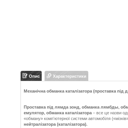
Опис
Характеристики
Механічна обманка каталізатора (проставка під 
Проставка під лямда зонд, обманка лямбды, обм
емулятор, обманка каталізатора
– все це назви од
«обману» комп'ютерної системи автомобіля («мізків»
нейтралізатора
(каталізатора).