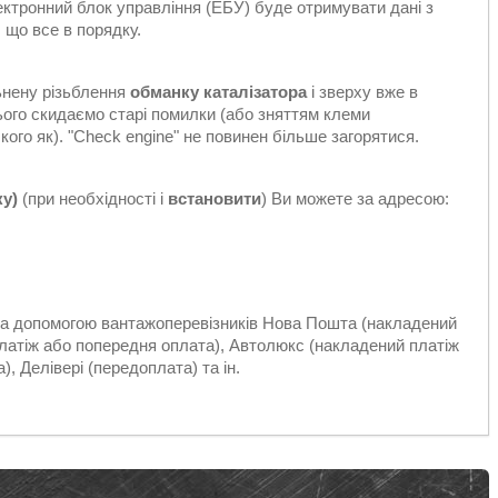
електронний блок управління (ЕБУ) буде отримувати дані з
 що все в порядку.
ьнену різьблення
обманку каталізатора
і зверху вже в
цього скидаємо старі помилки (або зняттям клеми
ого як). "Check engine" не повинен більше загорятися.
ку)
(при необхідності і
встановити
) Ви можете за адресою:
 за допомогою вантажоперевізників Нова Пошта (накладений
платіж або попередня оплата), Автолюкс (накладений платіж
, Делівері (передоплата) та ін.