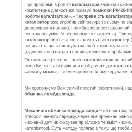
Про проблеми в роботі
каталізатора
зазвичай сигнал
комп'ютерна діагностика показує
помилки P0420-P04
роботи
каталізатора
», «Несправність
каталізатор
каталізатор
вже виробив свій ресурс (в ньому не ві
допалювання палива), і лямбда зонд розташований п
повітряної суміші (в основному змісту кисню). Прир
каталізатор
або встановіть замість нього
стронгер 
починають щось вигадувати», щоб компенсувати ці зм
(підвищується витрата палива, виникають проблеми з 
Оптимальне рішення – заміна
каталізатора
на новий
якщо Ви все-таки вирішили позбутися від
каталізат
«обману мізків», т. е електронного блоку керування 
Ми пропонуємо Вам самий простий, ефективний, над
обманка лямбда зонда
.
Механічна обманка лямбда зонда
– це пристрій, 
отвором певного перерізу, через яке проникає рівно с
кисневий датчик фіксував приблизно те вміст кисню
каталізаторі. Суть методу полягає в тому, що треба