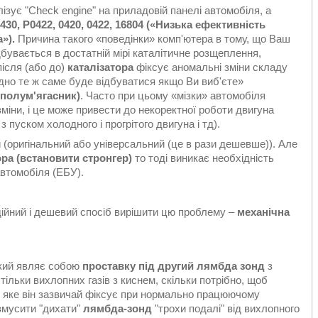
ізує "Check engine" на приладовій панелі автомобіля, а
30, P0422, 0420, 0422, 16804 («Низька ефективність
а
»).
Причина такого «поведінки» комп'ютера в тому, що Ваш
дбувається в достатній мірі каталітичне розщеплення,
ісля (або до)
каталізатора
фіксує аномальні зміни складу
одно те ж саме буде відбуватися якщо Ви виб'єте»
(полум'ягасник)
. Часто при цьому «мізки» автомобіля
іни, і це може привести до некоректної роботи двигуна
пуском холодного і прогрітого двигуна і тд).
 (оригінальний або універсальний (це в рази дешевше)). Але
ора (встановити стронгер)
то тоді виникає необхідність
автомобіля (ЕБУ).
ійний і дешевий спосіб вирішити цю проблему –
механічна
який являє собою
проставку під другий лямбда зонд
з
тільки вихлопних газів з киснем, скільки потрібно, щоб
, яке він зазвичай фіксує при нормально працюючому
 змусити "дихати"
лямбда-зонд
"трохи подалі" від вихлопного