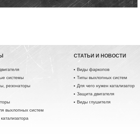
Ы
СТАТЬИ И НОВОСТИ
двигателя
Виды фаркопов
ые системы
Типы выхлопных систем
ры, резонаторы
Для чего нужен катализатор
Защита двигателя
аторы
Виды глушителя
ля выхлопных систем
 катализатора