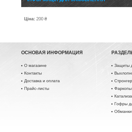
Ціна:
200 ₴
ОСНОВАЯ ИНФОРМАЦИЯ
РАЗДЕЛ
О магазине
Защиты 
Контакты
Выхлопн
Доставка и оплата
Стронге
Прайс-листы
Фаркопы
Катализ
Гофры д
Обманки