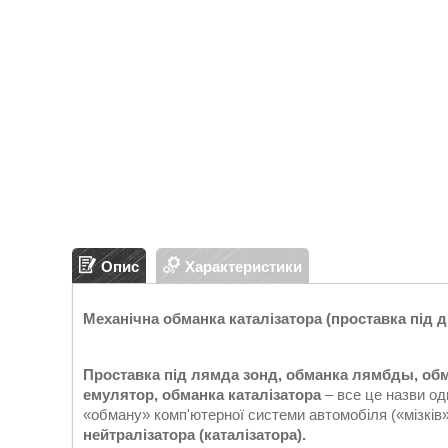
Опис
Характеристики
Механічна обманка каталізатора (проставка під 
Проставка під лямда зонд, обманка лямбды, обм
емулятор, обманка каталізатора
– все це назви од
«обману» комп'ютерної системи автомобіля («мізків»
нейтралізатора
(каталізатора).