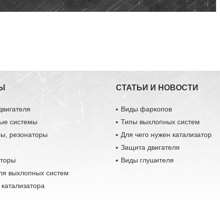
Ы
СТАТЬИ И НОВОСТИ
двигателя
Виды фаркопов
ые системы
Типы выхлопных систем
ры, резонаторы
Для чего нужен катализатор
Защита двигателя
аторы
Виды глушителя
ля выхлопных систем
 катализатора