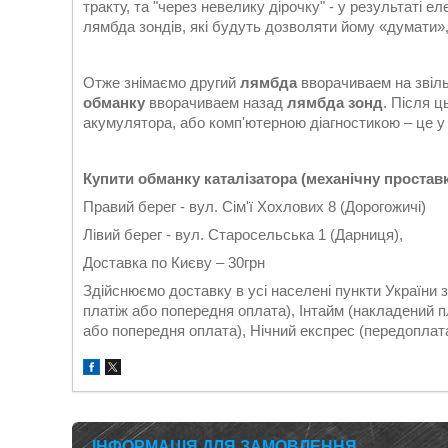
тракту, та "через невелику дірочку" - у результаті 
лямбда зондів, які будуть дозволяти йому «думати»,
Отже знімаємо другий
лямбда
вворачиваем на звіл
обманку
вворачиваем назад
лямбда зонд
. Після 
акумулятора, або комп'ютерною діагностикою – це у к
Купити обманку каталізатора (механічну простав
Правий берег - вул. Сім'ї Хохлових 8 (Дорогожичі)
Лівий берег - вул. Старосельська 1 (Дарниця),
Доставка по Києву – 30грн
Здійснюємо доставку в усі населені пункти України
платіж або попередня оплата), Інтайм (накладений 
або попередня оплата), Нічний експрес (передоплата)
ІНФОРМАЦІЯ ДЛЯ ЗАМОВЛЕННЯ