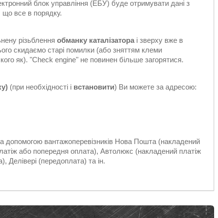
електронний блок управління (ЕБУ) буде отримувати дані з
 що все в порядку.
ьнену різьблення
обманку каталізатора
і зверху вже в
цього скидаємо старі помилки (або зняттям клеми
ого як). "Check engine" не повинен більше загорятися.
ку)
(при необхідності і
встановити
) Ви можете за адресою:
 за допомогою вантажоперевізників Нова Пошта (накладений
платіж або попередня оплата), Автолюкс (накладений платіж
, Делівері (передоплата) та ін.