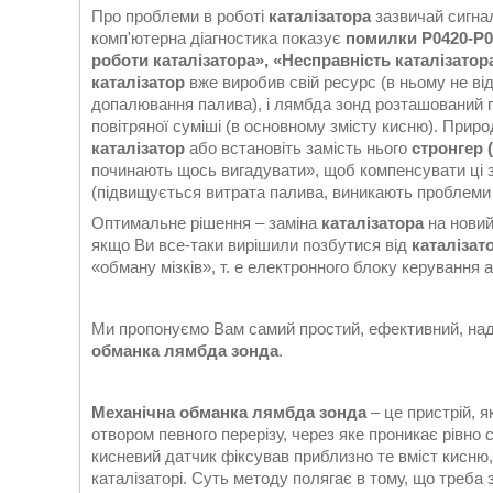
Про проблеми в роботі
каталізатора
зазвичай сигнал
комп'ютерна діагностика показує
помилки P0420-P04
роботи
каталізатора
», «Несправність
каталізатор
каталізатор
вже виробив свій ресурс (в ньому не ві
допалювання палива), і лямбда зонд розташований п
повітряної суміші (в основному змісту кисню). Прир
каталізатор
або встановіть замість нього
стронгер 
починають щось вигадувати», щоб компенсувати ці зм
(підвищується витрата палива, виникають проблеми з 
Оптимальне рішення – заміна
каталізатора
на новий
якщо Ви все-таки вирішили позбутися від
каталізат
«обману мізків», т. е електронного блоку керування 
Ми пропонуємо Вам самий простий, ефективний, над
обманка лямбда зонда
.
Механічна обманка лямбда зонда
– це пристрій, 
отвором певного перерізу, через яке проникає рівно с
кисневий датчик фіксував приблизно те вміст кисню
каталізаторі. Суть методу полягає в тому, що треба