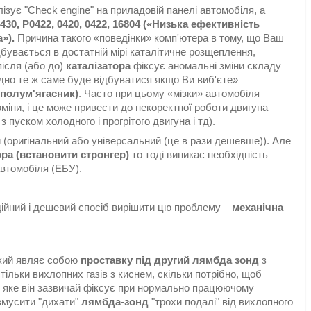
ізує "Check engine" на приладовій панелі автомобіля, а
30, P0422, 0420, 0422, 16804 («Низька ефективність
а
»).
Причина такого «поведінки» комп'ютера в тому, що Ваш
дбувається в достатній мірі каталітичне розщеплення,
ісля (або до)
каталізатора
фіксує аномальні зміни складу
одно те ж саме буде відбуватися якщо Ви виб'єте»
(полум'ягасник)
. Часто при цьому «мізки» автомобіля
іни, і це може привести до некоректної роботи двигуна
пуском холодного і прогрітого двигуна і тд).
 (оригінальний або універсальний (це в рази дешевше)). Але
ора (встановити стронгер)
то тоді виникає необхідність
автомобіля (ЕБУ).
ійний і дешевий спосіб вирішити цю проблему –
механічна
який являє собою
проставку під другий лямбда зонд
з
тільки вихлопних газів з киснем, скільки потрібно, щоб
, яке він зазвичай фіксує при нормально працюючому
 змусити "дихати"
лямбда-зонд
"трохи подалі" від вихлопного