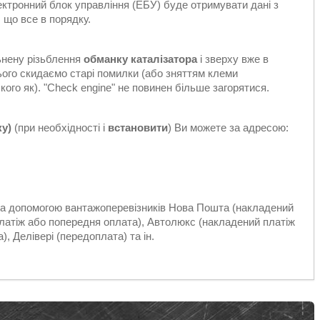
електронний блок управління (ЕБУ) буде отримувати дані з
 що все в порядку.
ьнену різьблення
обманку каталізатора
і зверху вже в
цього скидаємо старі помилки (або зняттям клеми
ого як). "Check engine" не повинен більше загорятися.
ку)
(при необхідності і
встановити
) Ви можете за адресою:
 за допомогою вантажоперевізників Нова Пошта (накладений
платіж або попередня оплата), Автолюкс (накладений платіж
, Делівері (передоплата) та ін.