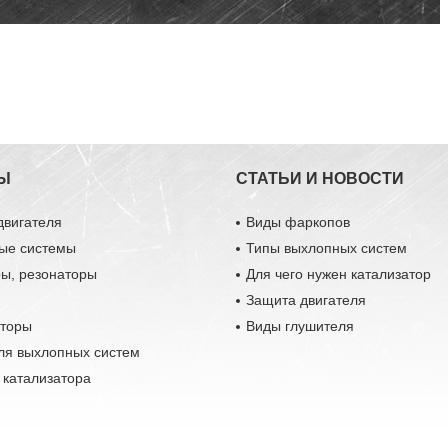
Ы
СТАТЬИ И НОВОСТИ
двигателя
Виды фаркопов
ые системы
Типы выхлопных систем
ры, резонаторы
Для чего нужен катализатор
Защита двигателя
аторы
Виды глушителя
ля выхлопных систем
 катализатора