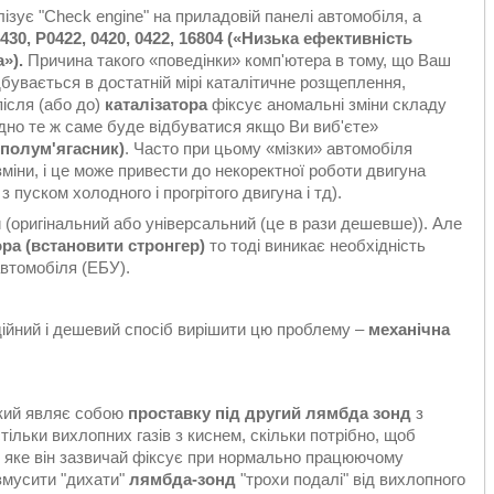
ізує "Check engine" на приладовій панелі автомобіля, а
30, P0422, 0420, 0422, 16804 («Низька ефективність
а
»).
Причина такого «поведінки» комп'ютера в тому, що Ваш
дбувається в достатній мірі каталітичне розщеплення,
ісля (або до)
каталізатора
фіксує аномальні зміни складу
одно те ж саме буде відбуватися якщо Ви виб'єте»
(полум'ягасник)
. Часто при цьому «мізки» автомобіля
іни, і це може привести до некоректної роботи двигуна
пуском холодного і прогрітого двигуна і тд).
 (оригінальний або універсальний (це в рази дешевше)). Але
ора (встановити стронгер)
то тоді виникає необхідність
автомобіля (ЕБУ).
ійний і дешевий спосіб вирішити цю проблему –
механічна
який являє собою
проставку під другий лямбда зонд
з
тільки вихлопних газів з киснем, скільки потрібно, щоб
, яке він зазвичай фіксує при нормально працюючому
 змусити "дихати"
лямбда-зонд
"трохи подалі" від вихлопного