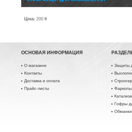
Ціна:
200 ₴
ОСНОВАЯ ИНФОРМАЦИЯ
РАЗДЕЛ
О магазине
Защиты 
Контакты
Выхлопн
Доставка и оплата
Стронге
Прайс-листы
Фаркопы
Катализ
Гофры д
Обманки