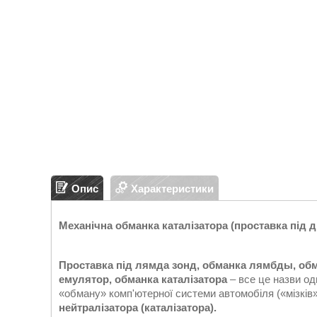
Опис
Характеристики
Механічна обманка каталізатора (проставка під 
Проставка під лямда зонд, обманка лямбды, обм
емулятор, обманка каталізатора
– все це назви од
«обману» комп'ютерної системи автомобіля («мізків»
нейтралізатора
(каталізатора).