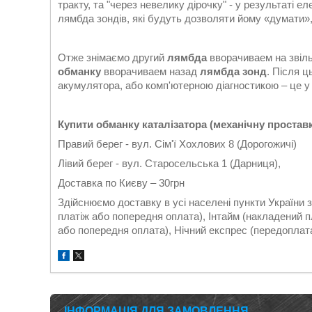
тракту, та "через невелику дірочку" - у результаті 
лямбда зондів, які будуть дозволяти йому «думати»,
Отже знімаємо другий
лямбда
вворачиваем на звіл
обманку
вворачиваем назад
лямбда зонд
. Після 
акумулятора, або комп'ютерною діагностикою – це у к
Купити обманку каталізатора (механічну простав
Правий берег - вул. Сім'ї Хохлових 8 (Дорогожичі)
Лівий берег - вул. Старосельська 1 (Дарниця),
Доставка по Києву – 30грн
Здійснюємо доставку в усі населені пункти України
платіж або попередня оплата), Інтайм (накладений 
або попередня оплата), Нічний експрес (передоплата)
ІНФОРМАЦІЯ ДЛЯ ЗАМОВЛЕННЯ