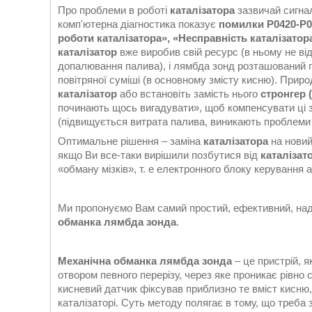
Про проблеми в роботі
каталізатора
зазвичай сигнал
комп'ютерна діагностика показує
помилки P0420-P04
роботи
каталізатора
», «Несправність
каталізатор
каталізатор
вже виробив свій ресурс (в ньому не ві
допалювання палива), і лямбда зонд розташований п
повітряної суміші (в основному змісту кисню). Прир
каталізатор
або встановіть замість нього
стронгер 
починають щось вигадувати», щоб компенсувати ці зм
(підвищується витрата палива, виникають проблеми з 
Оптимальне рішення – заміна
каталізатора
на новий
якщо Ви все-таки вирішили позбутися від
каталізат
«обману мізків», т. е електронного блоку керування 
Ми пропонуємо Вам самий простий, ефективний, над
обманка лямбда зонда
.
Механічна обманка лямбда зонда
– це пристрій, 
отвором певного перерізу, через яке проникає рівно с
кисневий датчик фіксував приблизно те вміст кисню
каталізаторі. Суть методу полягає в тому, що треба