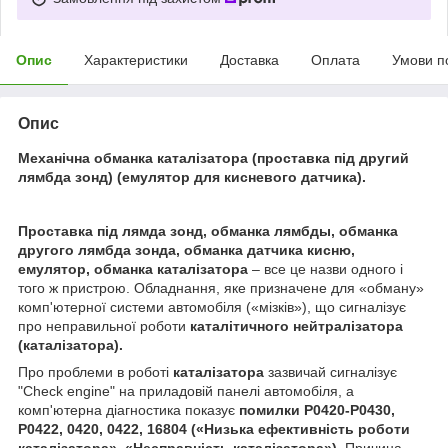
Опис
Характеристики
Доставка
Оплата
Умови п
Опис
Механічна обманка каталізатора (проставка під другий
лямбда зонд) (емулятор для кисневого датчика).
Проставка під лямда зонд, обманка лямбды, обманка
другого лямбда зонда, обманка датчика кисню,
емулятор, обманка каталізатора
– все це назви одного і
того ж пристрою. Обладнання, яке призначене для «обману»
комп'ютерної системи автомобіля («мізків»), що сигналізує
про неправильної роботи
каталітичного нейтралізатора
(каталізатора).
Про проблеми в роботі
каталізатора
зазвичай сигналізує
"Check engine" на приладовій панелі автомобіля, а
комп'ютерна діагностика показує
помилки P0420-P0430,
P0422, 0420, 0422, 16804 («Низька ефективність роботи
каталізатора
», «Несправність
каталізатора
»).
Причина