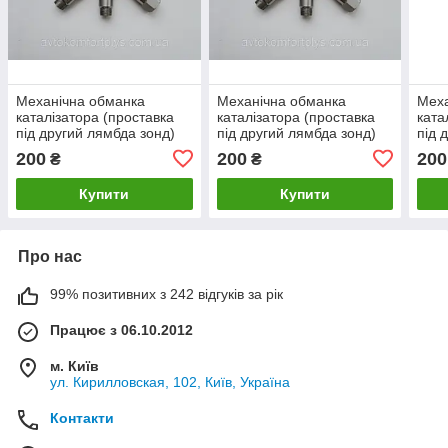
Механічна обманка
Механічна обманка
Меха
каталізатора (проставка
каталізатора (проставка
ката
під другий лямбда зонд)
під другий лямбда зонд)
під 
для Citroen C6 (Сітроен)
для Citroen Berlingo
для 
200
200
200
₴
₴
(Сітроен Берлінго)
(Сіт
Купити
Купити
Про нас
99% позитивних з 242 відгуків за рік
Працює з 06.10.2012
м. Київ
ул. Кирилловская, 102, Київ, Україна
Контакти