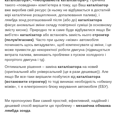
такого «поведінки» комп'ютера в тому, що Ваш
каталізатор
вже виробив свій ресурс (в ньому не відбувається в достатній
мірі каталітичне розщеплення, допалювання палива), і
лямбда зонд розташований після (або до)
каталізатора
фіксує аномальні зміни складу повітряної суміші (в основному
змісту кисню). Природно те ж саме буде відбуватися якщо Ви
виб'єте»
каталізатор
або встановіть замість нього
стронгер
(полум'ягасник)
. Часто при цьому «мізки» автомобіля
починають щось вигадувати», щоб компенсувати ці зміни, і це
може привести до некоректної роботи двигуна (підвищується
витрата палива, виникають проблеми з пуском холодного і
прогрітого двигуна і тд).
Оптимальне рішення – заміна
каталізатора
на новий
(оригінальний або універсальний (це в рази дешевше)). Але
якщо Ви все-таки вирішили позбутися від
каталізатора
(встановити стронгер)
то тоді виникає необхідність «обману
мізків», т. е електронного блоку керування автомобіля (ЕБУ).
Ми пропонуємо Вам самий простий, ефективний, надійний і
дешевий спосіб вирішити цю проблему –
механічна обманка
лямбда зонда
.