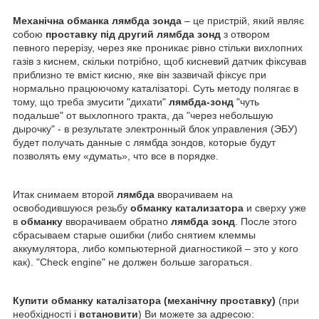
Механічна обманка лямбда зонда
– це пристрій, який являє
собою
проставку під другий лямбда зонд
з отвором
певного перерізу, через яке проникає рівно стільки вихлопних
газів з киснем, скільки потрібно, щоб кисневий датчик фіксував
приблизно те вміст кисню, яке він зазвичай фіксує при
нормально працюючому каталізаторі. Суть методу полягає в
тому, що треба змусити "дихати"
лямбда-зонд
"чуть
подальше" от выхлопного тракта, да "через небольшую
дырочку" - в результате электронный блок управления (ЭБУ)
будет получать данные с лямбда зондов, которые будут
позволять ему «думать», что все в порядке.
Итак снимаем второй
лямбда
вворачиваем на
освободившуюся резьбу
обманку катализатора
и сверху уже
в
обманку
вворачиваем обратно
лямбда зонд
. После этого
сбрасываем старые ошибки (либо снятием клеммы
аккумулятора, либо компьютерной диагностикой – это у кого
как). "Check engine" не должен больше загораться.
Купити обманку каталізатора (механічну проставку)
(при
необхідності і
встановити
) Ви можете за адресою: