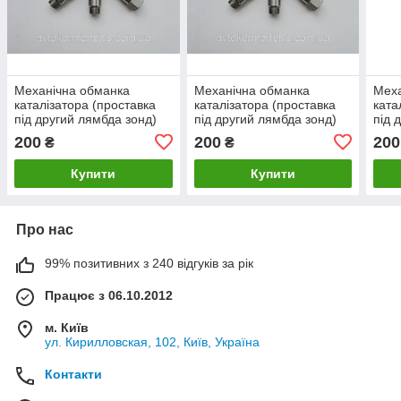
Механічна обманка
Механічна обманка
Меха
каталізатора (проставка
каталізатора (проставка
ката
під другий лямбда зонд)
під другий лямбда зонд)
під 
для Citroen Berlingo
для Citroen C-Crosser
для 
200
200
200
₴
₴
(Сітроен Берлінго)
(Сітроен)
(Сіт
Купити
Купити
Про нас
99% позитивних з 240 відгуків за рік
Працює з 06.10.2012
м. Київ
ул. Кирилловская, 102, Київ, Україна
Контакти