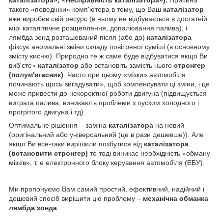
такого «поведінки» комп'ютера в тому, що Ваш
каталізатор
вже виробив свій ресурс (в ньому не відбувається в достатній
мірі каталітичне розщеплення, допалювання палива), і
лямбда зонд розташований після (або до)
каталізатора
фіксує аномальні зміни складу повітряної суміші (в основному
змісту кисню). Природно те ж саме буде відбуватися якщо Ви
виб'єте»
каталізатор
або встановіть замість нього
стронгер
(полум'ягасник)
. Часто при цьому «мізки» автомобіля
починають щось вигадувати», щоб компенсувати ці зміни, і це
може привести до некоректної роботи двигуна (підвищується
витрата палива, виникають проблеми з пуском холодного і
прогрітого двигуна і тд).
Оптимальне рішення – заміна
каталізатора
на новий
(оригінальний або універсальний (це в рази дешевше)). Але
якщо Ви все-таки вирішили позбутися від
каталізатора
(встановити стронгер)
то тоді виникає необхідність «обману
мізків», т. е електронного блоку керування автомобіля (ЕБУ).
Ми пропонуємо Вам самий простий, ефективний, надійний і
дешевий спосіб вирішити цю проблему –
механічна обманка
лямбда зонда
.