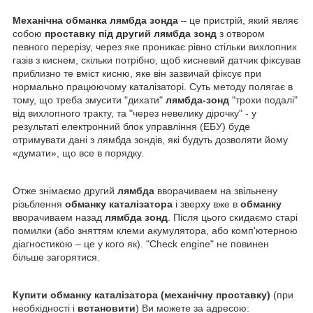
Механічна обманка лямбда зонда
– це пристрій, який являє
собою
проставку під другий лямбда зонд
з отвором
певного перерізу, через яке проникає рівно стільки вихлопних
газів з киснем, скільки потрібно, щоб кисневий датчик фіксував
приблизно те вміст кисню, яке він зазвичай фіксує при
нормально працюючому каталізаторі. Суть методу полягає в
тому, що треба змусити "дихати"
лямбда-зонд
"трохи подалі"
від вихлопного тракту, та "через невелику дірочку" - у
результаті електронний блок управління (ЕБУ) буде
отримувати дані з лямбда зондів, які будуть дозволяти йому
«думати», що все в порядку.
Отже знімаємо другий
лямбда
вворачиваем на звільнену
різьблення
обманку каталізатора
і зверху вже в
обманку
вворачиваем назад
лямбда зонд
. Після цього скидаємо старі
помилки (або зняттям клеми акумулятора, або комп'ютерною
діагностикою – це у кого як). "Check engine" не повинен
більше загорятися.
Купити обманку каталізатора (механічну проставку)
(при
необхідності і
встановити
) Ви можете за адресою: