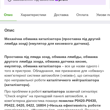
Опис
Характеристики
Доставка
Оплата
Умови п
Опис
Механічна обманка каталізатора (проставка під другий
лямбда зонд) (емулятор для кисневого датчика).
Проставка під лямда зонд, обманка лямбды, обманка
другого лямбда зонда, обманка датчика кисню,
емулятор, обманка каталізатора
– все це назви одного і
того ж пристрою. Обладнання, яке призначене для «обману»
комп'ютерної системи автомобіля («мізків»), що сигналізує
про неправильної роботи
каталітичного нейтралізатора
(каталізатора).
Про проблеми в роботі
каталізатора
зазвичай сигналізує
"Check engine" на приладовій панелі автомобіля, а
комп'ютерна діагностика показує
помилки P0420-P0430,
P0422, 0420, 0422, 16804 («Низька ефективність роботи
каталізатора
», «Несправність
каталізатора
»).
Причина