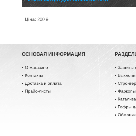
Ціна:
200 ₴
ОСНОВАЯ ИНФОРМАЦИЯ
РАЗДЕЛ
О магазине
Защиты 
Контакты
Выхлопн
Доставка и оплата
Стронге
Прайс-листы
Фаркопы
Катализ
Гофры д
Обманки