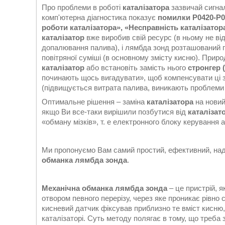
Про проблеми в роботі
каталізатора
зазвичай сигнал
комп'ютерна діагностика показує
помилки P0420-P04
роботи
каталізатора
», «Несправність
каталізатор
каталізатор
вже виробив свій ресурс (в ньому не ві
допалювання палива), і лямбда зонд розташований п
повітряної суміші (в основному змісту кисню). Прир
каталізатор
або встановіть замість нього
стронгер 
починають щось вигадувати», щоб компенсувати ці зм
(підвищується витрата палива, виникають проблеми з 
Оптимальне рішення – заміна
каталізатора
на новий
якщо Ви все-таки вирішили позбутися від
каталізат
«обману мізків», т. е електронного блоку керування 
Ми пропонуємо Вам самий простий, ефективний, над
обманка лямбда зонда
.
Механічна обманка лямбда зонда
– це пристрій, 
отвором певного перерізу, через яке проникає рівно с
кисневий датчик фіксував приблизно те вміст кисню
каталізаторі. Суть методу полягає в тому, що треба