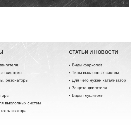
Ы
СТАТЬИ И НОВОСТИ
двигателя
Виды фаркопов
ые системы
Типы выхлопных систем
ры, резонаторы
Для чего нужен катализатор
Защита двигателя
аторы
Виды глушителя
ля выхлопных систем
 катализатора