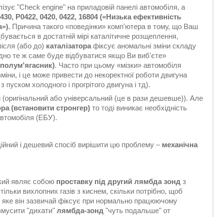
ізує "Check engine" на приладовій панелі автомобіля, а
30, P0422, 0420, 0422, 16804 («Низька ефективність
а
»).
Причина такого «поведінки» комп'ютера в тому, що Ваш
дбувається в достатній мірі каталітичне розщеплення,
ісля (або до)
каталізатора
фіксує аномальні зміни складу
одно те ж саме буде відбуватися якщо Ви виб'єте»
(полум'ягасник)
. Часто при цьому «мізки» автомобіля
іни, і це може привести до некоректної роботи двигуна
пуском холодного і прогрітого двигуна і тд).
 (оригінальний або універсальний (це в рази дешевше)). Але
ора (встановити стронгер)
то тоді виникає необхідність
автомобіля (ЕБУ).
ійний і дешевий спосіб вирішити цю проблему –
механічна
який являє собою
проставку під другий лямбда зонд
з
тільки вихлопних газів з киснем, скільки потрібно, щоб
, яке він зазвичай фіксує при нормально працюючому
 змусити "дихати"
лямбда-зонд
"чуть подальше" от