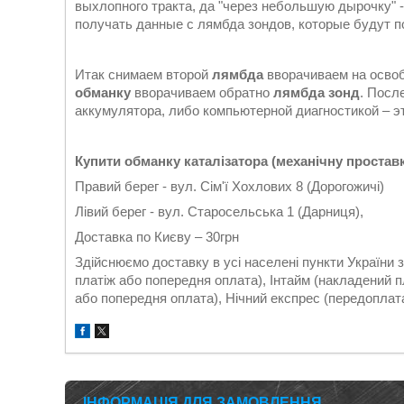
выхлопного тракта, да "через небольшую дырочку" 
получать данные с лямбда зондов, которые будут по
Итак снимаем второй
лямбда
вворачиваем на осво
обманку
вворачиваем обратно
лямбда зонд
. Посл
аккумулятора, либо компьютерной диагностикой – это
Купити обманку каталізатора (механічну простав
Правий берег - вул. Сім'ї Хохлових 8 (Дорогожичі)
Лівий берег - вул. Старосельська 1 (Дарниця),
Доставка по Києву – 30грн
Здійснюємо доставку в усі населені пункти України
платіж або попередня оплата), Інтайм (накладений 
або попередня оплата), Нічний експрес (передоплата)
ІНФОРМАЦІЯ ДЛЯ ЗАМОВЛЕННЯ