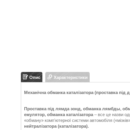
Опис
Характеристики
Механічна обманка каталізатора (проставка під 
Проставка під лямда зонд, обманка лямбды, обм
емулятор, обманка каталізатора
– все це назви од
«обману» комп'ютерної системи автомобіля («мізків»
нейтралізатора
(каталізатора).