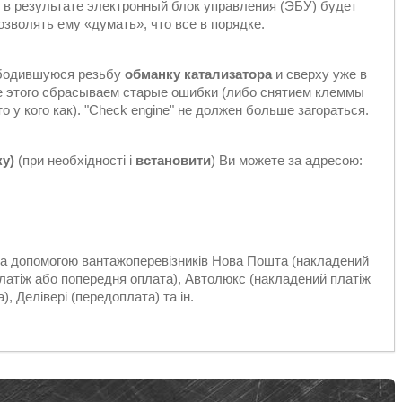
- в результате электронный блок управления (ЭБУ) будет
зволять ему «думать», что все в порядке.
бодившуюся резьбу
обманку катализатора
и сверху уже в
е этого сбрасываем старые ошибки (либо снятием клеммы
 у кого как). "Check engine" не должен больше загораться.
ку)
(при необхідності і
встановити
) Ви можете за адресою:
 за допомогою вантажоперевізників Нова Пошта (накладений
платіж або попередня оплата), Автолюкс (накладений платіж
, Делівері (передоплата) та ін.