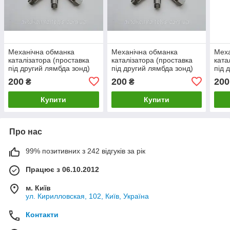
Механічна обманка
Механічна обманка
Меха
каталізатора (проставка
каталізатора (проставка
ката
під другий лямбда зонд)
під другий лямбда зонд)
під 
для Citroen Xsara (Сітроен
для Citroen Berlingo
для 
200
200
200
₴
₴
Ксара)
(Сітроен Берлінго)
(Сіт
Купити
Купити
Про нас
99% позитивних з 242 відгуків за рік
Працює з 06.10.2012
м. Київ
ул. Кирилловская, 102, Київ, Україна
Контакти