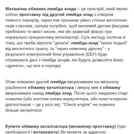
Механічна обманка лямбда зонда
– це пристрій, який являє
собою
проставку під другий лямбда зонд
з отвором
певного перерізу, через яке проникає рівно стільки вихлопних
газів з киснем, скільки потрібно, щоб кисневий датчик фіксував
приблизно те вміст кисню, яке він зазвичай фіксує при
нормально працюючому каталізаторі. Суть методу полягає в
тому, що треба змусити "дихати"
лямбда-зонд
"трохи подалі"
від вихлопного тракту, та "через невелику дірочку" - у
результаті електронний блок управління (ЕБУ) буде
отримувати дані з лямбда зондів, які будуть дозволяти йому
«думати», що все в порядку.
Отже знімаємо другий
лямбда
вворачиваем на звільнену
різьблення
обманку каталізатора
і зверху вже в
обманку
вворачиваем назад
лямбда зонд
. Після цього скидаємо старі
помилки (або зняттям клеми акумулятора, або комп'ютерною
діагностикою – це у кого як). "Check engine" не повинен
більше загорятися.
Купити обманку каталізатора (механічну проставку)
(при
необхідності і
встановити
) Ви можете за адресою: