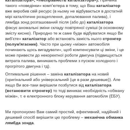
такого «поведінки» комп'ютера в тому, що Ваш
каталізатор
вже виробив свій ресурс (в ньому не відбувається в достатній
мірі каталітичне розщеплення, допалювання палива), і
лямбда зонд розташований після (або до)
каталізатора
фіксує аномальні зміни складу повітряної суміші (в основному
змісту кисню). Природно те ж саме буде відбуватися якщо Ви
виб'єте»
каталізатор
або встановіть замість нього
стронгер
(полум'ягасник)
. Часто при цьому «мізки» автомобіля
починають щось вигадувати», щоб компенсувати ці зміни, і це
може привести до некоректної роботи двигуна (підвищується
витрата палива, виникають проблеми з пуском холодного і
прогрітого двигуна і тд).
Оптимальне рішення – заміна
каталізатора
на новий
(оригінальний або універсальний (це в рази дешевше)). Але
якщо Ви все-таки вирішили позбутися від
каталізатора
(встановити стронгер)
то тоді виникає необхідність «обману
мізків», т. е електронного блоку керування автомобіля (ЕБУ).
Ми пропонуємо Вам самий простий, ефективний, надійний і
дешевий спосіб вирішити цю проблему –
механічна обманка
лямбда зонда
.