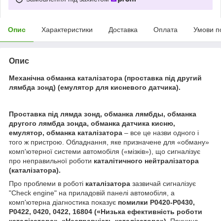
Опис
Характеристики
Доставка
Оплата
Умови п
Опис
Механічна обманка каталізатора (проставка під другий
лямбда зонд) (емулятор для кисневого датчика).
Проставка під лямда зонд, обманка лямбды, обманка
другого лямбда зонда, обманка датчика кисню,
емулятор, обманка каталізатора
– все це назви одного і
того ж пристрою. Обладнання, яке призначене для «обману»
комп'ютерної системи автомобіля («мізків»), що сигналізує
про неправильної роботи
каталітичного нейтралізатора
(каталізатора).
Про проблеми в роботі
каталізатора
зазвичай сигналізує
"Check engine" на приладовій панелі автомобіля, а
комп'ютерна діагностика показує
помилки P0420-P0430,
P0422, 0420, 0422, 16804 («Низька ефективність роботи
каталізатора
», «Несправність
каталізатора
»).
Причина