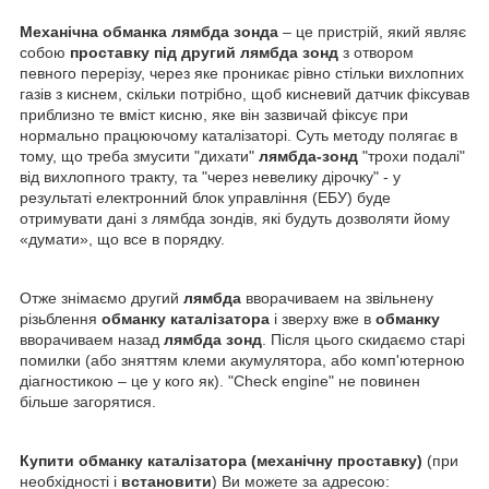
Механічна обманка лямбда зонда
– це пристрій, який являє
собою
проставку під другий лямбда зонд
з отвором
певного перерізу, через яке проникає рівно стільки вихлопних
газів з киснем, скільки потрібно, щоб кисневий датчик фіксував
приблизно те вміст кисню, яке він зазвичай фіксує при
нормально працюючому каталізаторі. Суть методу полягає в
тому, що треба змусити "дихати"
лямбда-зонд
"трохи подалі"
від вихлопного тракту, та "через невелику дірочку" - у
результаті електронний блок управління (ЕБУ) буде
отримувати дані з лямбда зондів, які будуть дозволяти йому
«думати», що все в порядку.
Отже знімаємо другий
лямбда
вворачиваем на звільнену
різьблення
обманку каталізатора
і зверху вже в
обманку
вворачиваем назад
лямбда зонд
. Після цього скидаємо старі
помилки (або зняттям клеми акумулятора, або комп'ютерною
діагностикою – це у кого як). "Check engine" не повинен
більше загорятися.
Купити обманку каталізатора (механічну проставку)
(при
необхідності і
встановити
) Ви можете за адресою: