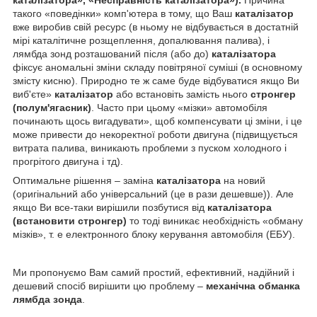
такого «поведінки» комп'ютера в тому, що Ваш
каталізатор
вже виробив свій ресурс (в ньому не відбувається в достатній
мірі каталітичне розщеплення, допалювання палива), і
лямбда зонд розташований після (або до)
каталізатора
фіксує аномальні зміни складу повітряної суміші (в основному
змісту кисню). Природно те ж саме буде відбуватися якщо Ви
виб'єте»
каталізатор
або встановіть замість нього
стронгер
(полум'ягасник)
. Часто при цьому «мізки» автомобіля
починають щось вигадувати», щоб компенсувати ці зміни, і це
може привести до некоректної роботи двигуна (підвищується
витрата палива, виникають проблеми з пуском холодного і
прогрітого двигуна і тд).
Оптимальне рішення – заміна
каталізатора
на новий
(оригінальний або універсальний (це в рази дешевше)). Але
якщо Ви все-таки вирішили позбутися від
каталізатора
(встановити стронгер)
то тоді виникає необхідність «обману
мізків», т. е електронного блоку керування автомобіля (ЕБУ).
Ми пропонуємо Вам самий простий, ефективний, надійний і
дешевий спосіб вирішити цю проблему –
механічна обманка
лямбда зонда
.