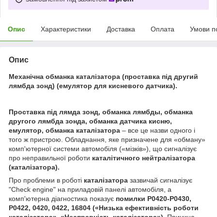
Опис
Характеристики
Доставка
Оплата
Умови п
Опис
Механічна обманка каталізатора (проставка під другий
лямбда зонд) (емулятор для кисневого датчика).
Проставка під лямда зонд, обманка лямбды, обманка
другого лямбда зонда, обманка датчика кисню,
емулятор, обманка каталізатора
– все це назви одного і
того ж пристрою. Обладнання, яке призначене для «обману»
комп'ютерної системи автомобіля («мізків»), що сигналізує
про неправильної роботи
каталітичного нейтралізатора
(каталізатора).
Про проблеми в роботі
каталізатора
зазвичай сигналізує
"Check engine" на приладовій панелі автомобіля, а
комп'ютерна діагностика показує
помилки P0420-P0430,
P0422, 0420, 0422, 16804 («Низька ефективність роботи
каталізатора
», «Несправність
каталізатора
»).
Причина