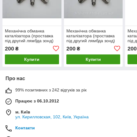
Механічна обманка
Механічна обманка
Меха
каталізатора (проставка
каталізатора (проставка
ката
під другий лямбда зонд)
під другий лямбда зонд)
під 
для Alfa Romeo 146
для Dacia Logan (Дачія
для 
200
200
200
₴
₴
Логан)
(Дач
Купити
Купити
Про нас
99% позитивних з 242 відгуків за рік
Працює з 06.10.2012
м. Київ
ул. Кирилловская, 102, Київ, Україна
Контакти