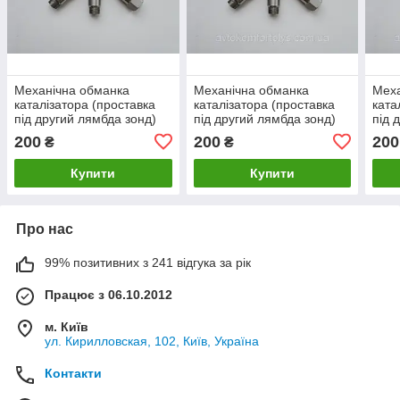
Механічна обманка
Механічна обманка
Меха
каталізатора (проставка
каталізатора (проставка
ката
під другий лямбда зонд)
під другий лямбда зонд)
під 
для Alfa Romeo 146
для Alfa Romeo 147
для 
200
200
200
₴
₴
(Альфа Ромео)
(Ал
Купити
Купити
Про нас
99% позитивних з 241 відгука за рік
Працює з 06.10.2012
м. Київ
ул. Кирилловская, 102, Київ, Україна
Контакти