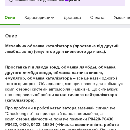
Опис
Характеристики
Доставка
Оплата
Умови п
Опис
Механічна обманка каталізатора (проставка під другий
лямбда зонд) (емулятор для кисневого датчика).
Проставка під лямда зонд, обманка лямбды, обманка
другого лямбда зонда, обманка датчика кисню,
емулятор, обманка каталізатора
– все це назви одного і
того ж пристрою. Обладнання, яке призначене для «обману»
комп'ютерної системи автомобіля («мізків»), що сигналізує
про неправильної роботи
каталітичного нейтралізатора
(каталізатора).
Про проблеми в роботі
каталізатора
зазвичай сигналізує
"Check engine" на приладовій панелі автомобіля, а
комп'ютерна діагностика показує
помилки P0420-P0430,
P0422, 0420, 0422, 16804 («Низька ефективність роботи
каталізатора
», «Несправність
каталізатора
»).
Причина