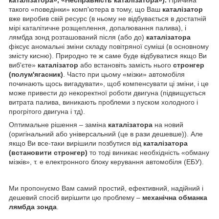
такого «поведінки» комп'ютера в тому, що Ваш
каталізатор
вже виробив свій ресурс (в ньому не відбувається в достатній
мірі каталітичне розщеплення, допалювання палива), і
лямбда зонд розташований після (або до)
каталізатора
фіксує аномальні зміни складу повітряної суміші (в основному
змісту кисню). Природно те ж саме буде відбуватися якщо Ви
виб'єте»
каталізатор
або встановіть замість нього
стронгер
(полум'ягасник)
. Часто при цьому «мізки» автомобіля
починають щось вигадувати», щоб компенсувати ці зміни, і це
може привести до некоректної роботи двигуна (підвищується
витрата палива, виникають проблеми з пуском холодного і
прогрітого двигуна і тд).
Оптимальне рішення – заміна
каталізатора
на новий
(оригінальний або універсальний (це в рази дешевше)). Але
якщо Ви все-таки вирішили позбутися від
каталізатора
(встановити стронгер)
то тоді виникає необхідність «обману
мізків», т. е електронного блоку керування автомобіля (ЕБУ).
Ми пропонуємо Вам самий простий, ефективний, надійний і
дешевий спосіб вирішити цю проблему –
механічна обманка
лямбда зонда
.