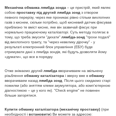
Механічна обманка лямбда зонда
– це пристрій, який являє
собою
проставку під другий лямбда зонд
з отвором
певного перерізу, через яке проникає рівно стільки вихлопних
газів з киснем, скільки потрібно, щоб кисневий датчик фіксував
приблизно те вміст кисню, яке він зазвичай фіксує при
нормально працюючому каталізаторі. Суть методу полягає в
тому, що треба змусити "дихати"
лямбда-зонд
"трохи подалі"
від вихлопного тракту, та "через невелику дірочку" - у
результаті електронний блок управління (ЕБУ) буде
отримувати дані з лямбда зондів, які будуть дозволяти йому
«думати», що все в порядку.
Отже знімаємо другий
лямбда
вворачиваем на звільнену
різьблення
обманку каталізатора
і зверху вже в
обманку
вворачиваем назад
лямбда зонд
. Після цього скидаємо старі
помилки (або зняттям клеми акумулятора, або комп'ютерною
діагностикою – це у кого як). "Check engine" не повинен
більше загорятися.
Купити обманку каталізатора (механічну проставку)
(при
необхідності і
встановити
) Ви можете за адресою: