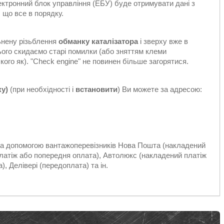
електронний блок управління (ЕБУ) буде отримувати дані з
 що все в порядку.
ьнену різьблення
обманку каталізатора
і зверху вже в
цього скидаємо старі помилки (або зняттям клеми
ого як). "Check engine" не повинен більше загорятися.
ку)
(при необхідності і
встановити
) Ви можете за адресою:
 за допомогою вантажоперевізників Нова Пошта (накладений
платіж або попередня оплата), Автолюкс (накладений платіж
, Делівері (передоплата) та ін.