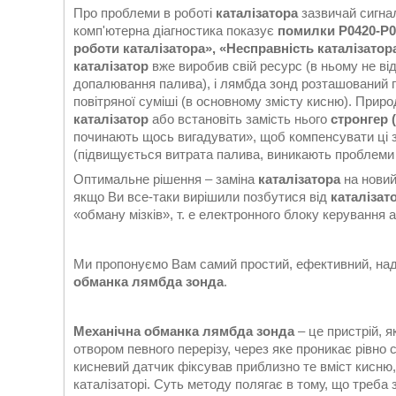
Про проблеми в роботі
каталізатора
зазвичай сигнал
комп'ютерна діагностика показує
помилки P0420-P04
роботи
каталізатора
», «Несправність
каталізатор
каталізатор
вже виробив свій ресурс (в ньому не ві
допалювання палива), і лямбда зонд розташований п
повітряної суміші (в основному змісту кисню). Прир
каталізатор
або встановіть замість нього
стронгер 
починають щось вигадувати», щоб компенсувати ці зм
(підвищується витрата палива, виникають проблеми з 
Оптимальне рішення – заміна
каталізатора
на новий
якщо Ви все-таки вирішили позбутися від
каталізат
«обману мізків», т. е електронного блоку керування 
Ми пропонуємо Вам самий простий, ефективний, над
обманка лямбда зонда
.
Механічна обманка лямбда зонда
– це пристрій, 
отвором певного перерізу, через яке проникає рівно с
кисневий датчик фіксував приблизно те вміст кисню
каталізаторі. Суть методу полягає в тому, що треба