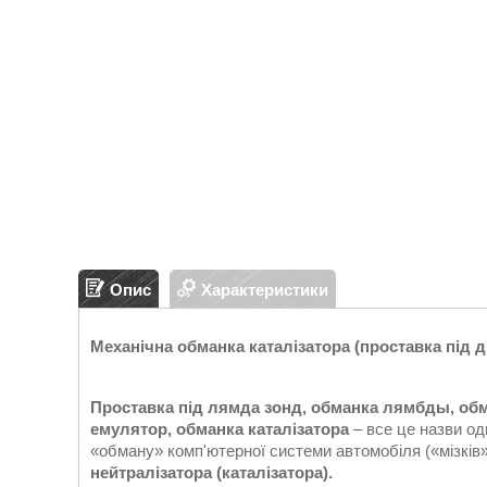
Опис
Характеристики
Механічна обманка каталізатора (проставка під 
Проставка під лямда зонд, обманка лямбды, обм
емулятор, обманка каталізатора
– все це назви од
«обману» комп'ютерної системи автомобіля («мізків»
нейтралізатора
(каталізатора).