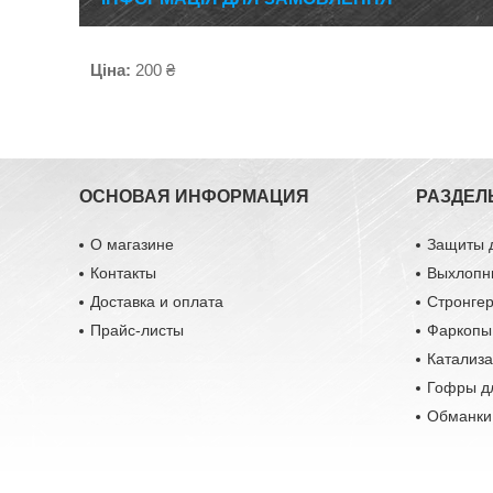
Ціна:
200 ₴
ОСНОВАЯ ИНФОРМАЦИЯ
РАЗДЕЛ
О магазине
Защиты 
Контакты
Выхлопн
Доставка и оплата
Стронге
Прайс-листы
Фаркопы
Катализ
Гофры д
Обманки