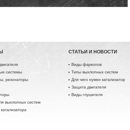
Ы
СТАТЬИ И НОВОСТИ
двигателя
Виды фаркопов
ые системы
Типы выхлопных систем
ры, резонаторы
Для чего нужен катализатор
Защита двигателя
аторы
Виды глушителя
ля выхлопных систем
 катализатора