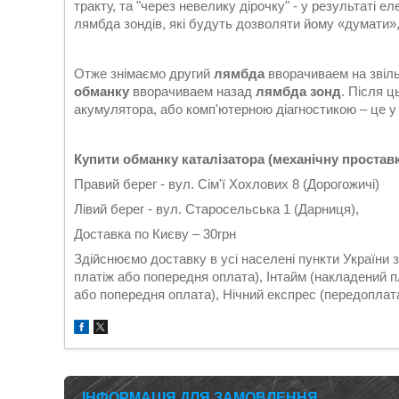
тракту, та "через невелику дірочку" - у результаті 
лямбда зондів, які будуть дозволяти йому «думати»,
Отже знімаємо другий
лямбда
вворачиваем на звіл
обманку
вворачиваем назад
лямбда зонд
. Після 
акумулятора, або комп'ютерною діагностикою – це у к
Купити обманку каталізатора (механічну простав
Правий берег - вул. Сім'ї Хохлових 8 (Дорогожичі)
Лівий берег - вул. Старосельська 1 (Дарниця),
Доставка по Києву – 30грн
Здійснюємо доставку в усі населені пункти України
платіж або попередня оплата), Інтайм (накладений 
або попередня оплата), Нічний експрес (передоплата)
ІНФОРМАЦІЯ ДЛЯ ЗАМОВЛЕННЯ