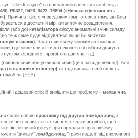
ізує "Check engine" на приладовій панелі автомобіля, а
30, P0422, 0420, 0422, 16804 («Низька ефективність
а
»).
Причина такого «поведінки» комп'ютера в тому, що Ваш
дбувається в достатній мірі каталітичне розщеплення,
ісля (або до)
каталізатора
фіксує аномальні зміни складу
одно те ж саме буде відбуватися якщо Ви виб'єте»
(полум'ягасник)
. Часто при цьому «мізки» автомобіля
іни, і це може привести до некоректної роботи двигуна
пуском холодного і прогрітого двигуна і тд).
 (оригінальний або універсальний (це в рази дешевше)). Але
ора (встановити стронгер)
то тоді виникає необхідність
автомобіля (ЕБУ).
ійний і дешевий спосіб вирішити цю проблему –
механічна
який являє собою
проставку під другий лямбда зонд
з
тільки вихлопних газів з киснем, скільки потрібно, щоб
, яке він зазвичай фіксує при нормально працюючому
 змусити "дихати"
лямбда-зонд
"трохи подалі" від вихлопного