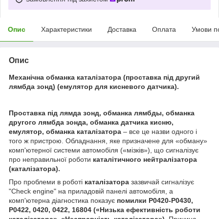
Опис
Характеристики
Доставка
Оплата
Умови п
Опис
Механічна обманка каталізатора (проставка під другий
лямбда зонд) (емулятор для кисневого датчика).
Проставка під лямда зонд, обманка лямбды, обманка
другого лямбда зонда, обманка датчика кисню,
емулятор, обманка каталізатора
– все це назви одного і
того ж пристрою. Обладнання, яке призначене для «обману»
комп'ютерної системи автомобіля («мізків»), що сигналізує
про неправильної роботи
каталітичного нейтралізатора
(каталізатора).
Про проблеми в роботі
каталізатора
зазвичай сигналізує
"Check engine" на приладовій панелі автомобіля, а
комп'ютерна діагностика показує
помилки P0420-P0430,
P0422, 0420, 0422, 16804 («Низька ефективність роботи
каталізатора
», «Несправність
каталізатора
»).
Причина