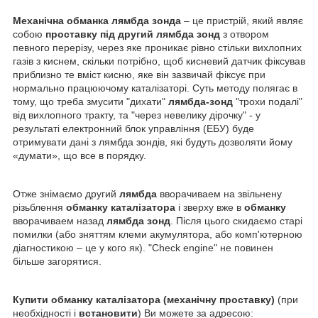
Механічна обманка лямбда зонда
– це пристрій, який являє
собою
проставку під другий лямбда зонд
з отвором
певного перерізу, через яке проникає рівно стільки вихлопних
газів з киснем, скільки потрібно, щоб кисневий датчик фіксував
приблизно те вміст кисню, яке він зазвичай фіксує при
нормально працюючому каталізаторі. Суть методу полягає в
тому, що треба змусити "дихати"
лямбда-зонд
"трохи подалі"
від вихлопного тракту, та "через невелику дірочку" - у
результаті електронний блок управління (ЕБУ) буде
отримувати дані з лямбда зондів, які будуть дозволяти йому
«думати», що все в порядку.
Отже знімаємо другий
лямбда
вворачиваем на звільнену
різьблення
обманку каталізатора
і зверху вже в
обманку
вворачиваем назад
лямбда зонд
. Після цього скидаємо старі
помилки (або зняттям клеми акумулятора, або комп'ютерною
діагностикою – це у кого як). "Check engine" не повинен
більше загорятися.
Купити обманку каталізатора (механічну проставку)
(при
необхідності і
встановити
) Ви можете за адресою: