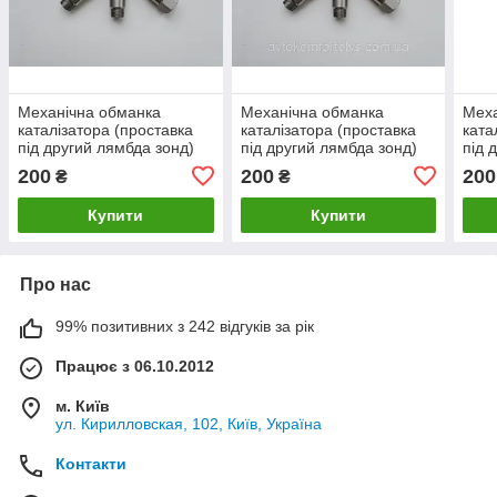
Механічна обманка
Механічна обманка
Меха
каталізатора (проставка
каталізатора (проставка
ката
під другий лямбда зонд)
під другий лямбда зонд)
під 
для Alfa Romeo 146
для Chrysler Neon
для 
200
200
200
₴
₴
(Крайслер Неон)
(Ал
Купити
Купити
Про нас
99% позитивних з 242 відгуків за рік
Працює з 06.10.2012
м. Київ
ул. Кирилловская, 102, Київ, Україна
Контакти