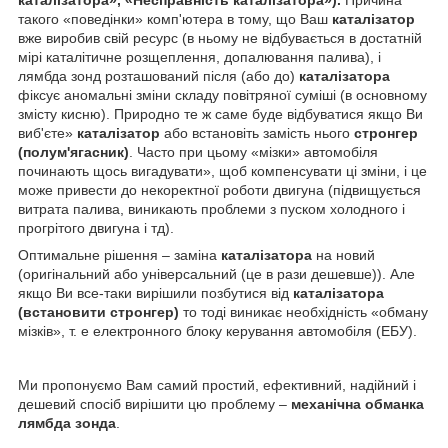
такого «поведінки» комп'ютера в тому, що Ваш
каталізатор
вже виробив свій ресурс (в ньому не відбувається в достатній
мірі каталітичне розщеплення, допалювання палива), і
лямбда зонд розташований після (або до)
каталізатора
фіксує аномальні зміни складу повітряної суміші (в основному
змісту кисню). Природно те ж саме буде відбуватися якщо Ви
виб'єте»
каталізатор
або встановіть замість нього
стронгер
(полум'ягасник)
. Часто при цьому «мізки» автомобіля
починають щось вигадувати», щоб компенсувати ці зміни, і це
може привести до некоректної роботи двигуна (підвищується
витрата палива, виникають проблеми з пуском холодного і
прогрітого двигуна і тд).
Оптимальне рішення – заміна
каталізатора
на новий
(оригінальний або універсальний (це в рази дешевше)). Але
якщо Ви все-таки вирішили позбутися від
каталізатора
(встановити стронгер)
то тоді виникає необхідність «обману
мізків», т. е електронного блоку керування автомобіля (ЕБУ).
Ми пропонуємо Вам самий простий, ефективний, надійний і
дешевий спосіб вирішити цю проблему –
механічна обманка
лямбда зонда
.