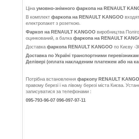
Ціна
умовно-знімного фаркопа на RENAULT KA
В комплект
фаркопа на RENAULT KANGOO
входят
електропакет з розеткою.
Фаркоп на RENAULT KANGOO
виробництва Полігон
оцинкований, а балка
фаркопа
на RENAULT KAN
Доставка
фаркопа RENAULT KANGOO
по Києву -3
Доставка по Україні транспортними перевізникам
Делівері (оплата накладеним платежем або на к
Потрібна встановлення
фаркопу RENAULT KANG
правому березі і на лівому березі міста Києва. Уст
записуватися за телефонами :
095-793-96-07 096-097-97-11