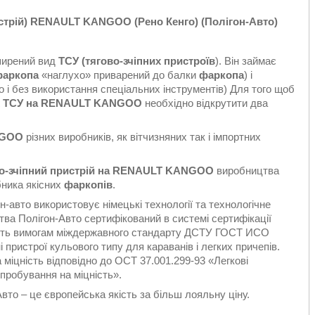
истрій) RENAULT KANGOO (Рено Кенго) (Полігон-Авто)
ширений вид
ТСУ (тягово-зчіпних
пристроїв
). Він займає
фаркопа
«наглухо» приварений до балки
фаркопа
) і
 і без використання спеціальних інструментів) Для того щоб
 ТСУ на
RENAULT KANGOO
необхідно відкрутити два
ANGOO
різних виробників, як вітчизняних так і імпортних
во-зчіпний пристрій на RENAULT KANGOO
виробництва
бника якісних
фаркопів
.
н-авто використовує німецькі технології та технологічне
ва Полігон-Авто сертифікований в системі сертифікації
ають вимогам міждержавного стандарту ДСТУ ГОСТ ИСО
пристрої кульового типу для караванів і легких причепів.
міцність відповідно до ОСТ 37.001.299-93 «Легкові
ипробування на міцність».
вто – це європейська якість за більш лояльну ціну.