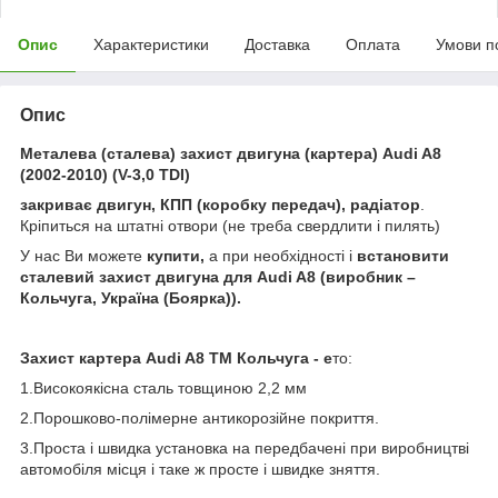
Опис
Характеристики
Доставка
Оплата
Умови п
Опис
Металева (сталева) захист двигуна (картера) Audi A8
(2002-2010) (V-3,0 TDI)
закриває двигун, КПП (коробку передач), радіатор
.
Кріпиться на штатні отвори (не треба свердлити і пилять)
У нас Ви можете
купити,
а при необхідності і
встановити
сталевий захист двигуна
для
Audi
A8 (виробник –
Кольчуга, Україна (Боярка)).
Захист картера
Audi
A8 ТМ Кольчуга - е
то:
1.Високоякісна сталь товщиною 2,2 мм
2.Порошково-полімерне антикорозійне покриття.
3.Проста і швидка установка на передбачені при виробництві
автомобіля місця і таке ж просте і швидке зняття.