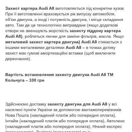
Захист картера
Audi
A8
виготовляється під конкретне кузов.
При її виготовленні враховується рік випуску автомобіля,
об'єм двигуна, а іноді і потужність двигуна, і місце складання
авто. Там де це технологічно виправдане (якщо додаткові
отвори не зменшують жорсткість
захисту піддону картера
Audi
A8)
, робляться лючки для заміни фільтрів, масла. Якщо
металевий захист картера двигуна)
Audi
A8
стикається з
іншими металевими деталями
Audi
A8 –
в точках дотику
захист має гумові амортизаційні вставки (щоб виключити
деренчання).
Вартість встановлення захисту двигуна
Audi
A8 ТМ
Кольчуга – 100 грн
Здійснюємо доставку
захисту двигуна для
Audi
A8
у всі
населені пункти України за допомогою вантажоперевізників
Нова Пошта (накладений платіж або попередня оплата),
Інтайм (накладений платіж або попередня оплата), Автолюкс
(накладений платіж або попередня оплата), Нічний експрес
(передоплата), Делівері (передоплата) та ін.