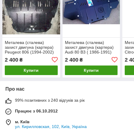
Металева (сталева)
Металева (сталева)
Мета
захист двигуна (картера)
захист двигуна (картера)
захи
Peugeot 806 (1994-2002)
Audi 80 B3 ( 1986-1991)
Citr
(V-1,8; 2.0; 1,9 D;)
(V-1.6; 1.8; 2.0; 1.9 D; 1.6
2.0 
2 400
2 400
2 4
₴
₴
TD)
Купити
Купити
Про нас
99% позитивних з 240 відгуків за рік
Працює з 06.10.2012
м. Київ
ул. Кирилловская, 102, Київ, Україна