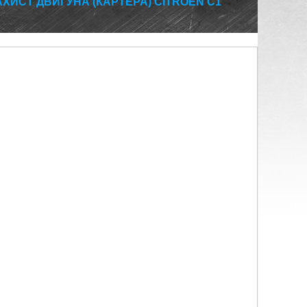
АХИСТ ДВИГУНА (КАРТЕРА) CITROEN С1