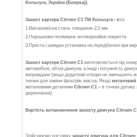
Кольчуга, Україна (Боярка)).
Захист картера Citroen С1 ТМ Кольчуга - е
то:
1.Високоякісна сталь товщиною 2,2 мм
2.Порошково-полімерне антикорозійне покриття.
3.Проста і швидка установка на передбачені при виро
Захист картера Citroen С1
виготовляється під конкр
автомобіля, об'єм двигуна, а іноді і потужність двиг
виправдане (якщо додаткові отвори не зменшують ж
лючки для заміни фільтрів, масла. Якщо
металевий 
металевими деталями
Citroen С1 –
в точках дотику
деренчання).
Вартість встановлення захисту двигуна Citroen С
Здійснюємо доставку
захисту двигуна для Citroen