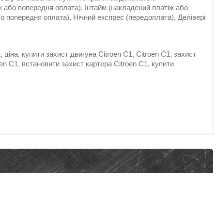
 або попередня оплата), Інтайм (накладений платіж або
о попередня оплата), Нічний експрес (передоплата), Делівері
 ціна, купити захист двигуна Citroen С1, Citroen С1, захист
oen С1, встановити захист картера Citroen С1, купити