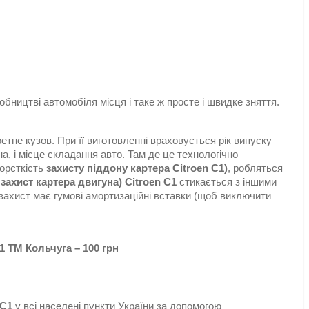
бництві автомобіля місця і таке ж просте і швидке зняття.
етне кузов. При її виготовленні враховується рік випуску
уна, і місце складання авто. Там де це технологічно
орсткість
захисту піддону картера Citroen С1)
, робляться
захист картера двигуна)
Citroen С1
стикається з іншими
 захист має гумові амортизаційні вставки (щоб виключити
1 ТМ Кольчуга – 100 грн
 С1
у всі населені пункти України за допомогою