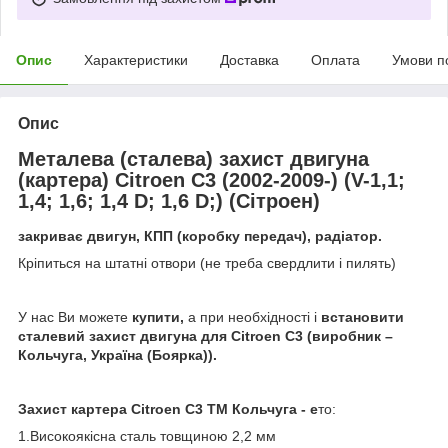
Опис
Характеристики
Доставка
Оплата
Умови п
Опис
Металева (сталева) захист двигуна
(картера) Citroen С3 (2002-2009-) (V-1,1;
1,4; 1,6; 1,4 D; 1,6 D;) (Сітроен)
закриває двигун, КПП (коробку передач), радіатор.
Кріпиться на штатні отвори (не треба свердлити і пилять)
У нас Ви можете
купити,
а при необхідності і
встановити
сталевий захист двигуна
для Citroen С3 (виробник –
Кольчуга, Україна (Боярка)).
Захист картера Citroen С3 ТМ Кольчуга - е
то:
1.Високоякісна сталь товщиною 2,2 мм