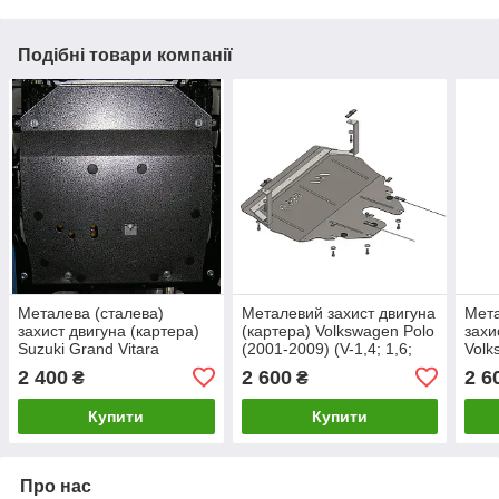
Подібні товари компанії
Металева (сталева)
Металевий захист двигуна
Мета
захист двигуна (картера)
(картера) Volkswagen Polo
захи
Suzuki Grand Vitara
(2001-2009) (V-1,4; 1,6;
Volk
(2005-) (V-1,6; 2,0; 2,4; 1,9
1,8; 1,4 D; 1,9 D)
(V-1,
2 400
2 600
2 6
₴
₴
D)
Купити
Купити
Про нас