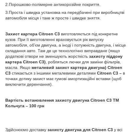
2.Порошково-полімерне антикорозійне покриття.
3.Проста і швидка установка на передбачені при виробництві
автомобіля місця і таке ж просте і швидке зняття.
Захист картера Citroen С3
виготовляється під конкретне
кузов. При її виготовленні враховується рік випуску
автомобіля, об'єм двигуна, а іноді і потужність двигуна, і місце
складання авто. Там де це технологічно виправдане (якщо
додаткові отвори не зменшують жорсткість
захисту піддону
картера Citroen С3)
, робляться лючки для заміни фільтрів,
масла. Якщо
металевий захист картера двигуна)
Citroen
С3
стикається з іншими металевими деталями
Citroen С3 –
в
точках дотику захист має гумові амортизаційні вставки (щоб
виключити деренчання).
Вартість встановлення захисту двигуна Citroen С3 ТМ
Кольчуга – 100 грн
Здійснюємо доставку
захисту двигуна для Citroen С3
у всі