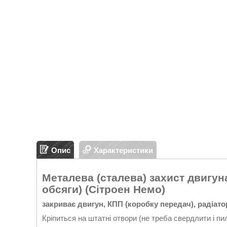
Опис
Характеристики
Металева (сталева) захист двигуна 
обсяги) (Сітроен Немо)
закриває двигун, КПП (коробку передач), радіато
Кріпиться на штатні отвори (не треба свердлити і пи