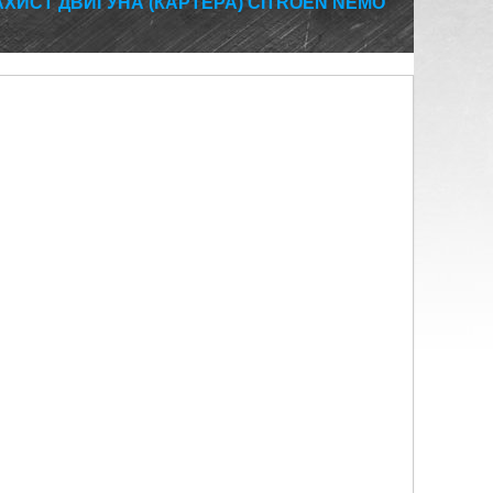
АХИСТ ДВИГУНА (КАРТЕРА) CITROEN NEMO