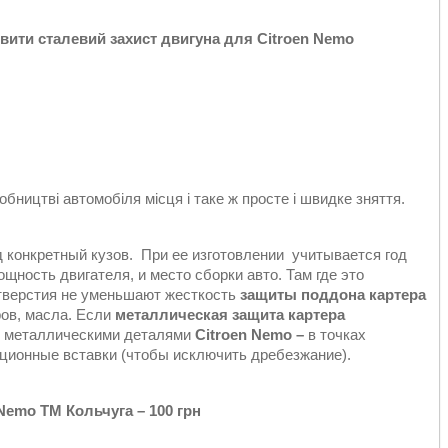
вити сталевий захист двигуна
для Citroen Nemo
бництві автомобіля місця і таке ж просте і швидке зняття.
д конкретный кузов. При ее изготовлении учитывается год
щность двигателя, и место сборки авто. Там где это
тверстия не уменьшают жесткость
защиты поддона картера
ов, масла. Если
металлическая защита картера
и металлическими деталями
Citroen Nemo –
в точках
ционные вставки (чтобы исключить дребезжание).
Nemo ТМ Кольчуга – 100 грн