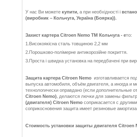
У нас Ви можете
купити,
а при необхідності і
встано
(виробник – Кольчуга, Україна (Боярка)).
Захист картера Citroen Nemo ТМ Кольчуга - е
то:
1.Високоякісна сталь товщиною 2,2 мм
2.Порошково-полімерне антикорозійне покриття.
3.Проста і швидка установка на передбачені при виро
Защита картера Citroen Nemo
изготавливается по
выпуска автомобиля, объём двигателя, а иногда и мо
технологически оправдано (если дополнительные о
Citroen Nemo)
, делаются лючки для замены фильтр
(двигателя)
Citroen Nemo
соприкасается с другим
соприкосновения защита имеет резиновые амортиза
Стоимость установки защиты двигателя Citroen 