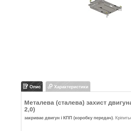
Опис
Характеристики
Металева (сталева) захист двигуна 
2,0)
закриває двигун і КПП (коробку передач)
. Кріпит