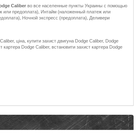
odge Caliber
во все населенные пункты Украины с помощью
ж или предоплата), Интайм (наложенный платеж или
доплата), Ночной экспресс (предоплата), Деливери
aliber, ціна, купити захист двигуна Dodge Caliber, Dodge
ист картера Dodge Caliber, встановити захист картера Dodge