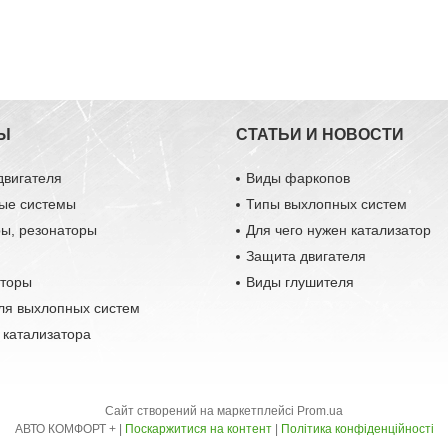
Ы
СТАТЬИ И НОВОСТИ
двигателя
Виды фаркопов
ые системы
Типы выхлопных систем
ры, резонаторы
Для чего нужен катализатор
Защита двигателя
аторы
Виды глушителя
ля выхлопных систем
 катализатора
Сайт створений на маркетплейсі
Prom.ua
АВТО КОМФОРТ + |
Поскаржитися на контент
|
Політика конфіденційності