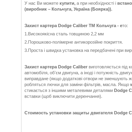
У нас Ви можете
купити,
а при необхідності і
встано
(виробник – Кольчуга, Україна (Боярка)).
Захист картера Dodge Caliber ТМ Кольчуга - е
то:
1.Високоякісна сталь товщиною 2,2 мм
2.Порошково-полімерне антикорозійне покриття.
3.Проста і швидка установка на передбачені при виро
Захист картера Dodge Caliber
виготовляється під к
автомобіля, об'єм двигуна, а іноді і потужність двиг
виправдане (якщо додаткові отвори не зменшують ж
робляться лючки для заміни фільтрів, масла. Якщо
стикається з іншими металевими деталями
Dodge C
вставки (щоб виключити деренчання).
Стоимость установки защиты двигателя Dodge Cal