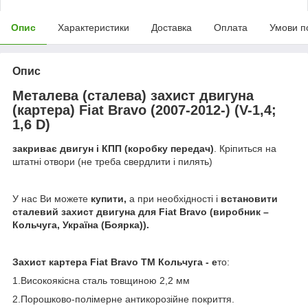
Опис
Характеристики
Доставка
Оплата
Умови п
Опис
Металева (сталева) захист двигуна
(картера) Fiat Bravo (2007-2012-) (V-1,4;
1,6 D)
закриває двигун і КПП (коробку передач)
. Кріпиться на
штатні отвори (не треба свердлити і пилять)
У нас Ви можете
купити,
а при необхідності і
встановити
сталевий захист двигуна
для Fiat Bravo (виробник –
Кольчуга, Україна (Боярка)).
Захист картера Fiat Bravo ТМ Кольчуга - е
то:
1.Високоякісна сталь товщиною 2,2 мм
2.Порошково-полімерне антикорозійне покриття.