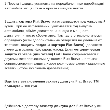
3.Проста і швидка установка на передбачені при виробництві
автомобіля місця і таке ж просте і швидке зняття.
Защита картера Fiat Bravo
изготавливается под конкретный
кузов. При ее изготовлении учитывается год выпуска
автомобиля, объём двигателя, а иногда и мощность
двигателя, и место сборки авто. Там где это технологически
оправдано (если дополнительные отверстия не уменьшают
жесткость
защиты поддона картера Fiat Bravo)
, делаются
лючки для замены фильтров, масла. Если
металлическая
защита картера (двигателя)
Fiat Bravo
соприкасается с
другими металлическими деталями
Fiat Bravo –
в точках
соприкосновения защита имеет резиновые амортизационные
вставки (чтобы исключить дребезжание).
Вартість встановлення захисту двигуна Fiat Bravo ТМ
Кольчуга – 100 грн
Здійснюємо доставку
захисту двигуна для Fiat Bravo
у всі