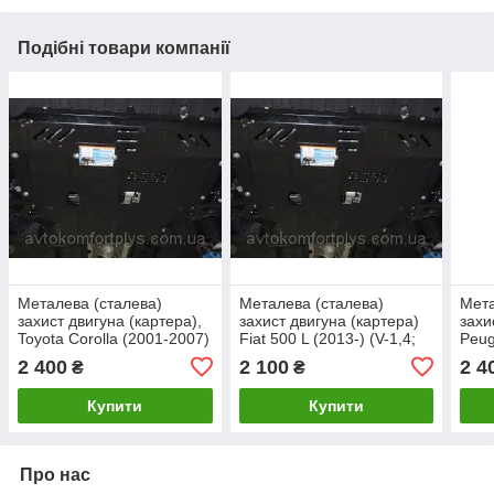
Подібні товари компанії
Металева (сталева)
Металева (сталева)
Мета
захист двигуна (картера),
захист двигуна (картера)
захи
Toyota Corolla (2001-2007)
Fiat 500 L (2013-) (V-1,4;
Peug
(V-1,3; 1,4; 1.6;)
1,3 D)
2007)
2 400
2 100
2 4
₴
₴
Купити
Купити
Про нас