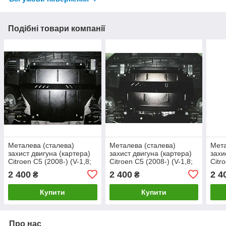
Подібні товари компанії
Металева (сталева)
Металева (сталева)
Мета
захист двигуна (картера)
захист двигуна (картера)
захи
Citroen С5 (2008-) (V-1,8;
Citroen С5 (2008-) (V-1,8;
Citr
2,0 HDI)
2,0 HDI)
(V-2
2 400
2 400
2 4
₴
₴
Купити
Купити
Про нас