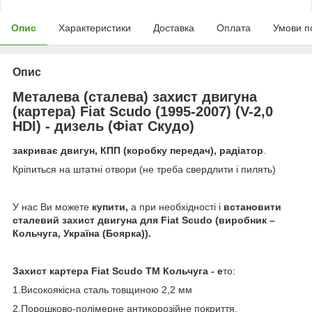
Опис
Характеристики
Доставка
Оплата
Умови п
Опис
Металева (сталева) захист двигуна
(картера) Fiat Scudo (1995-2007) (V-2,0
HDI) - дизель (Фіат Скудо)
закриває двигун, КПП (коробку передач), радіатор
.
Кріпиться на штатні отвори (не треба свердлити і пилять)
У нас Ви можете
купити,
а при необхідності і
встановити
сталевий захист двигуна
для Fiat Scudo (виробник –
Кольчуга, Україна (Боярка)).
Захист картера Fiat Scudo ТМ Кольчуга - е
то:
1.Високоякісна сталь товщиною 2,2 мм
2.Порошково-полімерне антикорозійне покриття.