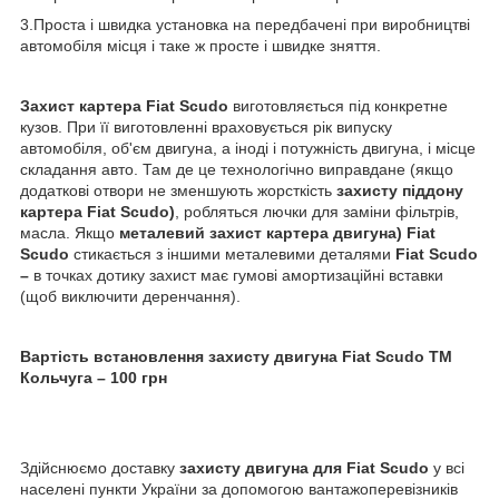
3.Проста і швидка установка на передбачені при виробництві
автомобіля місця і таке ж просте і швидке зняття.
Захист картера Fiat Scudo
виготовляється під конкретне
кузов. При її виготовленні враховується рік випуску
автомобіля, об'єм двигуна, а іноді і потужність двигуна, і місце
складання авто. Там де це технологічно виправдане (якщо
додаткові отвори не зменшують жорсткість
захисту піддону
картера Fiat Scudo)
, робляться лючки для заміни фільтрів,
масла. Якщо
металевий захист картера двигуна)
Fiat
Scudo
стикається з іншими металевими деталями
Fiat Scudo
–
в точках дотику захист має гумові амортизаційні вставки
(щоб виключити деренчання).
Вартість встановлення захисту двигуна Fiat Scudo ТМ
Кольчуга – 100 грн
Здійснюємо доставку
захисту двигуна для Fiat Scudo
у всі
населені пункти України за допомогою вантажоперевізників