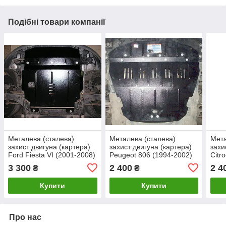
Подібні товари компанії
Металева (сталева)
Металева (сталева)
Мета
захист двигуна (картера)
захист двигуна (картера)
захи
Ford Fiesta VI (2001-2008)
Peugeot 806 (1994-2002)
Citr
(V-1,4 D)
(V-1,8; 2.0; 1,9 D;)
2002)
3 300
2 400
2 4
₴
₴
Купити
Купити
Про нас