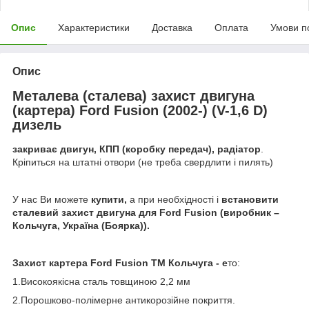
Опис
Характеристики
Доставка
Оплата
Умови п
Опис
Металева (сталева) захист двигуна
(картера) Ford Fusion (2002-) (V-1,6 D)
дизель
закриває двигун, КПП (коробку передач), радіатор
.
Кріпиться на штатні отвори (не треба свердлити і пилять)
У нас Ви можете
купити,
а при необхідності і
встановити
сталевий захист двигуна
для Ford Fusion (виробник –
Кольчуга, Україна (Боярка)).
Захист картера Ford Fusion ТМ Кольчуга - е
то:
1.Високоякісна сталь товщиною 2,2 мм
2.Порошково-полімерне антикорозійне покриття.