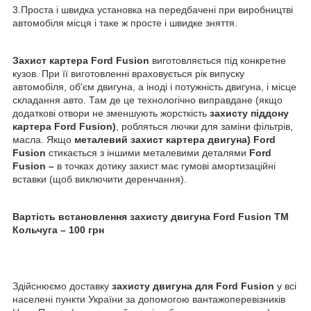
3.Проста і швидка установка на передбачені при виробництві
автомобіля місця і таке ж просте і швидке зняття.
Захист картера Ford Fusion
виготовляється під конкретне
кузов. При її виготовленні враховується рік випуску
автомобіля, об'єм двигуна, а іноді і потужність двигуна, і місце
складання авто. Там де це технологічно виправдане (якщо
додаткові отвори не зменшують жорсткість
захисту піддону
картера Ford Fusion)
, робляться лючки для заміни фільтрів,
масла. Якщо
металевий захист картера двигуна)
Ford
Fusion
стикається з іншими металевими деталями
Ford
Fusion –
в точках дотику захист має гумові амортизаційні
вставки (щоб виключити деренчання).
Вартість встановлення захисту двигуна Ford Fusion ТМ
Кольчуга – 100 грн
Здійснюємо доставку
захисту двигуна для Ford Fusion
у всі
населені пункти України за допомогою вантажоперевізників