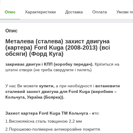
Опис
Характеристики
Доставка
Оплата
Умови п
Опис
Металева (сталева) захист двигуна
(картера) Ford Kuga (2008-2013) (всі
обсяги) (Форд Куга)
закриває двигун і КПП (коробку передач).
Кріпиться на
штатні отвори (не треба свердлити і пилять)
У нас Ви можете
купити,
а при необхідності і
встановити
сталевий захист двигуна
для Ford Kuga (виробник –
Кольчуга, Україна (Боярка)).
Захист картера Ford Kuga ТМ Кольчуга - е
то:
1.Високоякісна сталь товщиною 2,2 мм
2.Порошково-полімерне антикорозійне покриття.