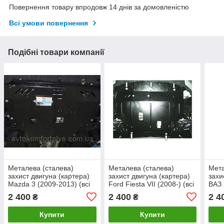
Повернення товару впродовж 14 днів за домовленістю
Всі умови повернення
Подібні товари компанії
Металева (сталева)
Металева (сталева)
Мета
захист двигуна (картера)
захист двигуна (картера)
захи
Mazda 3 (2009-2013) (всі
Ford Fiesta VII (2008-) (всі
ВАЗ 
об'єми)
об'єми)
об'є
2 400
2 400
2 4
₴
₴
Купити
Купити