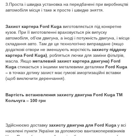
3.Проста і швидка установка на передбачені при виробництві
автомобіля місця і таке ж просте і швидке зняття.
Захист картера Ford Kuga
виготовляється під конкретне
кузов. При її виготовленні враховується рік випуску
автомобіля, об'єм двигуна, а іноді і потужність двигуна, і місце
складання авто. Там де це технологічно виправдане (якщо
додаткові отвори не зменшують жорсткість
захисту піддону
картера Ford Kuga)
, робляться лючки для заміни фільтрів,
масла. Якщо
металевий захист картера двигуна)
Ford
Kuga
стикається з іншими металевими деталями
Ford Kuga
–
в точках дотику захист має гумові амортизаційні вставки
(щоб виключити деренчання).
Вартість встановлення захисту двигуна Ford Kuga ТМ
Кольчуга – 100 грн
Здійснюємо доставку
захисту двигуна для Ford Kuga
у всі
населені пункти України за допомогою вантажоперевізників