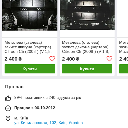
Металева (сталева)
Металева (сталева)
Мета
захист двигуна (картера)
захист двигуна (картера)
захи
Citroen С5 (2008-) (V-1,8;
Citroen С5 (2008-) (V-1,8;
Mazd
2,0 HDI)
2,0 HDI)
1,8; 
2 400
2 400
2 4
₴
₴
Купити
Купити
Про нас
99% позитивних з 240 відгуків за рік
Працює з 06.10.2012
м. Київ
ул. Кирилловская, 102, Київ, Україна