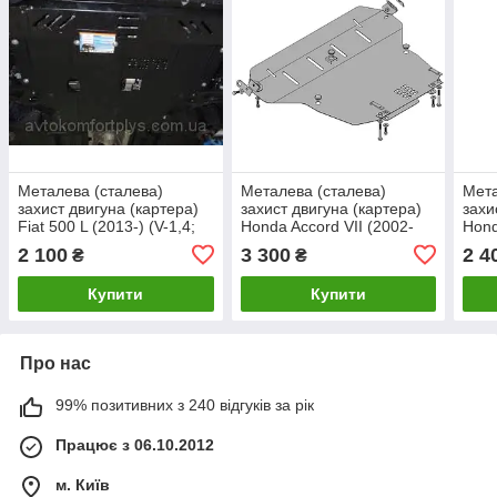
Металева (сталева)
Металева (сталева)
Мета
захист двигуна (картера)
захист двигуна (картера)
захи
Fiat 500 L (2013-) (V-1,4;
Honda Accord VII (2002-
Hond
1,3 D)
2008) (всі об'єми )
(V-2,
2 100
3 300
2 4
₴
₴
Купити
Купити
Про нас
99% позитивних з 240 відгуків за рік
Працює з 06.10.2012
м. Київ