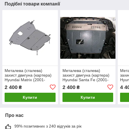
Подібні товари компанії
Металева (сталева)
Металева (сталева)
Мета
захист двигуна (картера)
захист двигуна (картера)
захи
Hyundai Matrix (2001-
Hyundai Santa Fe (2001-
Hyun
2010) (всі об'єми)
2006) (всі об'єми)
2012
2 400
2 400
4 4
₴
₴
Купити
Купити
Про нас
99% позитивних з 240 відгуків за рік