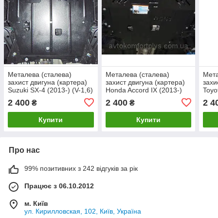
Металева (сталева)
Металева (сталева)
Мета
захист двигуна (картера)
захист двигуна (картера)
захи
Suzuki SX-4 (2013-) (V-1,6)
Honda Accord IX (2013-)
Toyo
(V-2,4 i )
2,5 i
2 400
2 400
2 4
₴
₴
Купити
Купити
Про нас
99% позитивних з 242 відгуків за рік
Працює з 06.10.2012
м. Київ
ул. Кирилловская, 102, Київ, Україна