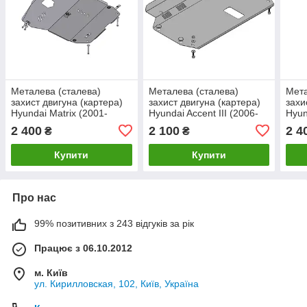
Металева (сталева)
Металева (сталева)
Мета
захист двигуна (картера)
захист двигуна (картера)
захи
Hyundai Matrix (2001-
Hyundai Accent III (2006-
Hyun
2010) (всі об'єми)
2010) (V всі)
(200
2 400
2 100
2 4
₴
₴
Купити
Купити
Про нас
99% позитивних з 243 відгуків за рік
Працює з 06.10.2012
м. Київ
ул. Кирилловская, 102, Київ, Україна