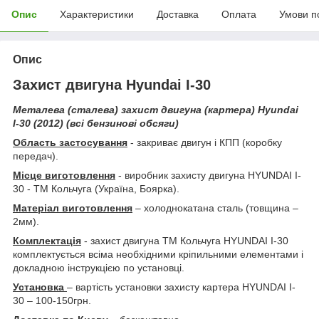
Опис
Характеристики
Доставка
Оплата
Умови п
Опис
Захист двигуна Hyundai I-30
Металева (сталева) захист двигуна (картера) Hyundai
I-30 (2012) (всі бензинові обсяги)
Область застосування
- закриває двигун і КПП (коробку
передач).
Місце виготовлення
- виробник захисту двигуна HYUNDAI I-
30 - ТМ Кольчуга (Україна, Боярка).
Матеріал виготовлення
– холоднокатана сталь (товщина –
2мм).
Комплектація
- захист двигуна ТМ Кольчуга HYUNDAI I-30
комплектується всіма необхідними кріпильними елементами і
докладною інструкцією по установці.
Установка
– вартість установки захисту картера HYUNDAI I-
30 – 100-150грн.