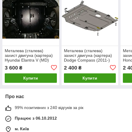
Металева (сталева)
Металева (сталева)
Мета
захист двигуна (картера)
захист двигуна (картера)
захи
Hyundai Elantra V (MD)
Dodge Compass (2011-)
Hond
(2011-) (всі об'єми)
(V-2,4)
(V-2,
3 600
2 400
2 4
₴
₴
Купити
Купити
Про нас
99% позитивних з 240 відгуків за рік
Працює з 06.10.2012
м. Київ