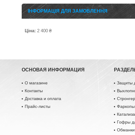
ІНФОРМАЦІЯ ДЛЯ ЗАМОВЛЕННЯ
Ціна:
2 400 ₴
ОСНОВАЯ ИНФОРМАЦИЯ
РАЗДЕЛ
О магазине
Защиты 
Контакты
Выхлопн
Доставка и оплата
Стронге
Прайс-листы
Фаркопы
Катализ
Гофры д
Обманки