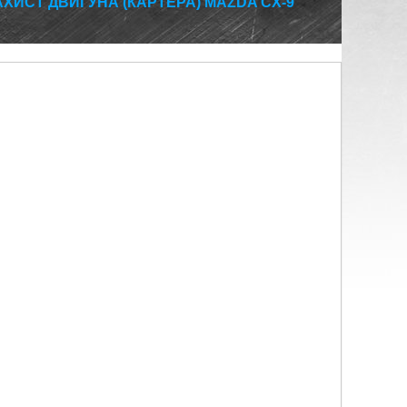
АХИСТ ДВИГУНА (КАРТЕРА) MAZDA CX-9