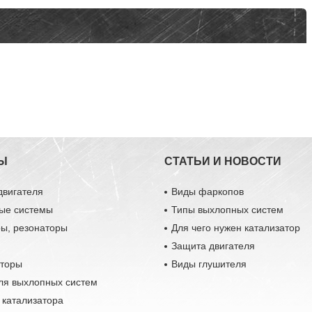
Ы
СТАТЬИ И НОВОСТИ
двигателя
Виды фаркопов
ые системы
Типы выхлопных систем
ры, резонаторы
Для чего нужен катализатор
Защита двигателя
аторы
Виды глушителя
ля выхлопных систем
 катализатора