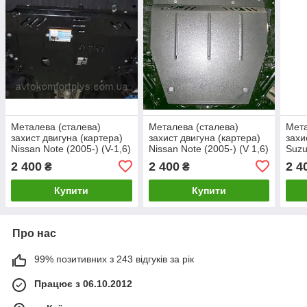
Металева (сталева)
Металева (сталева)
Мета
захист двигуна (картера)
захист двигуна (картера)
захи
Nissan Note (2005-) (V-1,6)
Nissan Note (2005-) (V 1,6)
Suzu
(2005
2 400
2 400
2 4
₴
₴
D)
Купити
Купити
Про нас
99% позитивних з 243 відгуків за рік
Працює з 06.10.2012