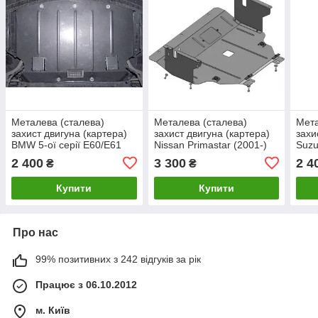
Металева (сталева)
Металева (сталева)
Мета
захист двигуна (картера)
захист двигуна (картера)
захи
BMW 5-ої серії E60/E61
Nissan Primastar (2001-)
Suzu
(2003-2010) (V-2,0 D; 3,0 )
(V-2,0 D; 2,5 D)
(V-1,
2 400
3 300
2 4
₴
₴
Купити
Купити
Про нас
99% позитивних з 242 відгуків за рік
Працює з 06.10.2012
м. Київ