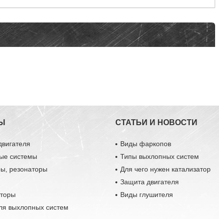
Ы
СТАТЬИ И НОВОСТИ
двигателя
Виды фаркопов
ые системы
Типы выхлопных систем
ры, резонаторы
Для чего нужен катализатор
Защита двигателя
аторы
Виды глушителя
ля выхлопных систем