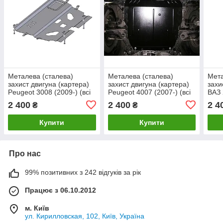
Металева (сталева)
Металева (сталева)
Мета
захист двигуна (картера)
захист двигуна (картера)
захи
Peugeot 3008 (2009-) (всі
Peugeot 4007 (2007-) (всі
ВАЗ 
об'єми)
об'єми)
об'є
2 400
2 400
2 4
₴
₴
Купити
Купити
Про нас
99% позитивних з 242 відгуків за рік
Працює з 06.10.2012
м. Київ
ул. Кирилловская, 102, Київ, Україна