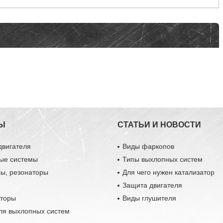
Ы
СТАТЬИ И НОВОСТИ
двигателя
Виды фаркопов
ые системы
Типы выхлопных систем
ры, резонаторы
Для чего нужен катализатор
Защита двигателя
аторы
Виды глушителя
ля выхлопных систем