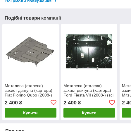
Всі умови повернення
Подібні товари компанії
Металева (сталева)
Металева (сталева)
Мета
захист двигуна (картера)
захист двигуна (картера)
захи
Fiat Fiorino Qubo (2008-)
Ford Fiesta VII (2008-) (всі
Mits
(всі об'єми)
об'єми)
(200
2 400
2 400
2 4
₴
₴
Купити
Купити