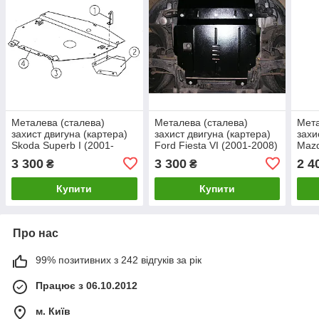
Металева (сталева)
Металева (сталева)
Мета
захист двигуна (картера)
захист двигуна (картера)
захи
Skoda Superb I (2001-
Ford Fiesta VI (2001-2008)
Mazd
2008) (V 1,8 T)
(V-1,4 D)
1,8; 
3 300
3 300
2 4
₴
₴
Купити
Купити
Про нас
99% позитивних з 242 відгуків за рік
Працює з 06.10.2012
м. Київ