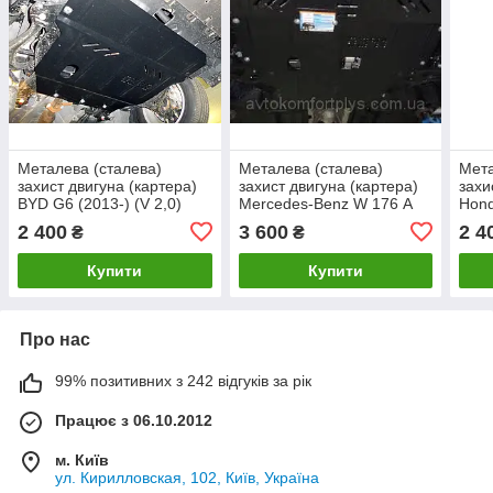
Металева (сталева)
Металева (сталева)
Мета
захист двигуна (картера)
захист двигуна (картера)
захи
BYD G6 (2013-) (V 2,0)
Mercedes-Benz W 176 А
Hond
180 (2013-) (V-2,0 CDI)
(V-2,
2 400
3 600
2 4
₴
₴
Купити
Купити
Про нас
99% позитивних з 242 відгуків за рік
Працює з 06.10.2012
м. Київ
ул. Кирилловская, 102, Київ, Україна