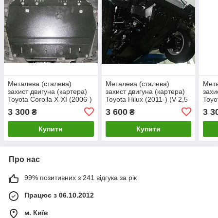
Металева (сталева)
Металева (сталева)
Мета
захист двигуна (картера)
захист двигуна (картера)
захи
Toyota Corolla X-XI (2006-)
Toyota Hilux (2011-) (V-2,5
Toyo
(V-1,8; 1,4 D;)
D; 3,0 D)
(V-1,
3 300
3 600
3 3
₴
₴
Купити
Купити
Про нас
99% позитивних з 241 відгука за рік
Працює з 06.10.2012
м. Київ