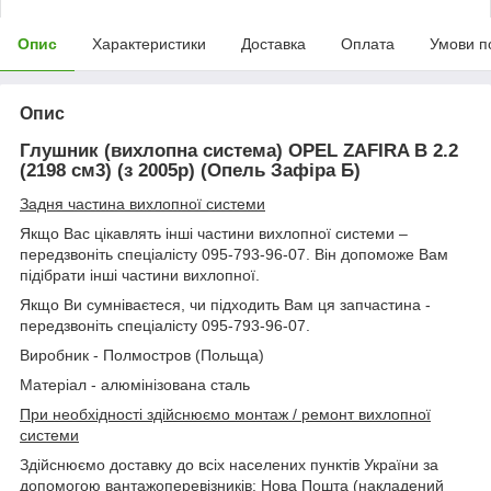
Опис
Характеристики
Доставка
Оплата
Умови п
Опис
Глушник (вихлопна система) OPEL ZAFIRA B 2.2
(2198 см3) (з 2005р) (Опель Зафіра Б)
Задня частина вихлопної системи
Якщо Вас цікавлять інші частини вихлопної системи –
передзвоніть спеціалісту 095-793-96-07. Він допоможе Вам
підібрати інші частини вихлопної.
Якщо Ви сумніваєтеся, чи підходить Вам ця запчастина -
передзвоніть спеціалісту 095-793-96-07.
Виробник - Полмостров (Польща)
Матеріал - алюмінізована сталь
При необхідності здійснюємо монтаж / ремонт вихлопної
системи
Здійснюємо доставку до всіх населених пунктів України за
допомогою вантажоперевізників: Нова Пошта (накладений