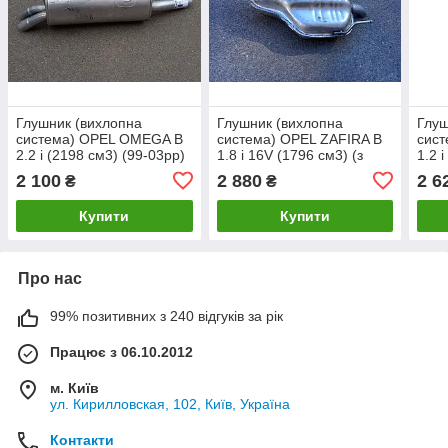
Глушник (вихлопна
Глушник (вихлопна
Глуш
система) OPEL OMEGA B
система) OPEL ZAFIRA B
сист
2.2 i (2198 см3) (99-03рр)
1.8 i 16V (1796 см3) (з
1.2 
(Опель Омега Б)
2005р) (Опель Зафіра Б)
(Опе
2 100
2 880
2 6
₴
₴
універсал (Caravan)
Купити
Купити
Про нас
99% позитивних з 240 відгуків за рік
Працює з 06.10.2012
м. Київ
ул. Кирилловская, 102, Київ, Україна
Контакти