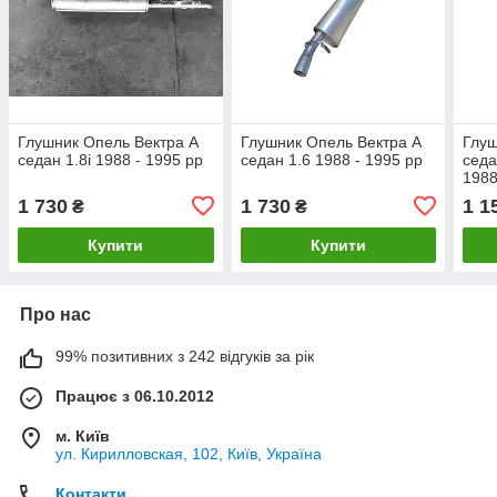
Глушник Опель Вектра А
Глушник Опель Вектра А
Глуш
седан 1.8і 1988 - 1995 рр
седан 1.6 1988 - 1995 рр
седа
1988
стал
1 730
1 730
1 1
₴
₴
Купити
Купити
Про нас
99% позитивних з 242 відгуків за рік
Працює з 06.10.2012
м. Київ
ул. Кирилловская, 102, Київ, Україна
Контакти