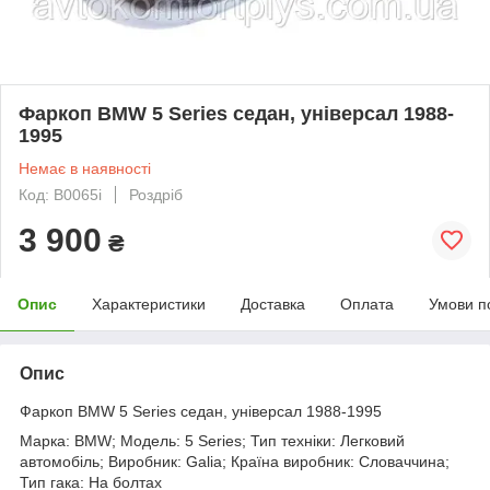
Фаркоп BMW 5 Series седан, універсал 1988-
1995
Немає в наявності
Код: B0065i
Роздріб
3 900
₴
Опис
Характеристики
Доставка
Оплата
Умови п
Опис
Фаркоп BMW 5 Series седан, універсал 1988-1995
Марка: BMW; Модель: 5 Series; Тип техніки: Легковий
автомобіль; Виробник: Galia; Країна виробник: Словаччина;
Тип гака: На болтах