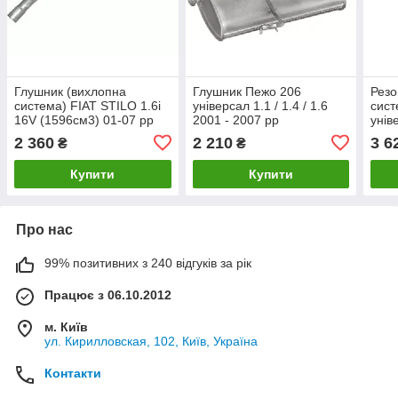
Глушник (вихлопна
Глушник Пежо 206
Резо
система) FIAT STILO 1.6i
універсал 1.1 / 1.4 / 1.6
сист
16V (1596см3) 01-07 рр
2001 - 2007 рр
унів
(Фіат Стіло) універсал
Полмостров
2 360
2 210
3 6
₴
₴
Купити
Купити
Про нас
99% позитивних з 240 відгуків за рік
Працює з 06.10.2012
м. Київ
ул. Кирилловская, 102, Київ, Україна
Контакти