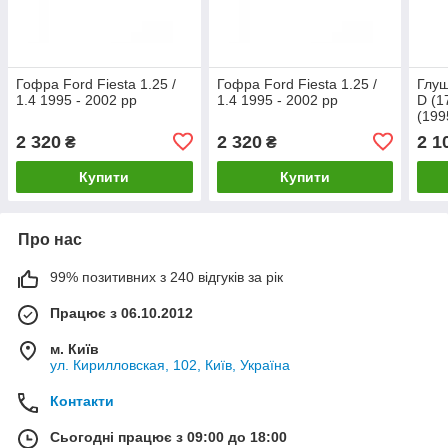
Гофра Ford Fiesta 1.25 /
Гофра Ford Fiesta 1.25 /
Глуш
1.4 1995 - 2002 рр
1.4 1995 - 2002 рр
D (1
(199
Фієс
2 320
2 320
2 1
₴
₴
Купити
Купити
Про нас
99% позитивних з 240 відгуків за рік
Працює з 06.10.2012
м. Київ
ул. Кирилловская, 102, Київ, Україна
Контакти
Сьогодні працює з 09:00 до 18:00