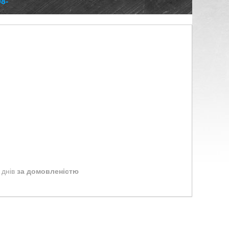
8-
 днів
за домовленістю