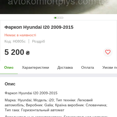
Фаркоп Hyundai I20 2009-2015
Немає в наявності
Код: H0805c
Роздріб
5 200
₴
Опис
Характеристики
Доставка
Оплата
Умови п
Опис
Фаркоп Hyundai I20 2009-2015
Марка: Hyundai; Модель: i20; Тип техніки: Легковий
автомобіль; Виробник: Galia; Країна виробник: Словаччина;
Тип гака: Горизонтальный автомат
Дополнительные характеристики. Горизонтальная нагрузка: