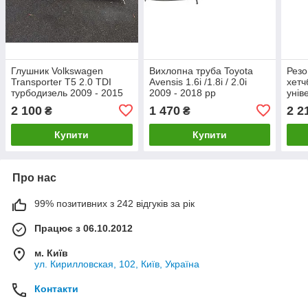
Глушник Volkswagen
Вихлопна труба Toyota
Резо
Transporter T5 2.0 TDI
Avensis 1.6i /1.8i / 2.0i
хетч
турбодизель 2009 - 2015
2009 - 2018 рр
унів
рр
Полмостров
рр.
2 100
1 470
2 2
₴
₴
Купити
Купити
Про нас
99% позитивних з 242 відгуків за рік
Працює з 06.10.2012
м. Київ
ул. Кирилловская, 102, Київ, Україна
Контакти