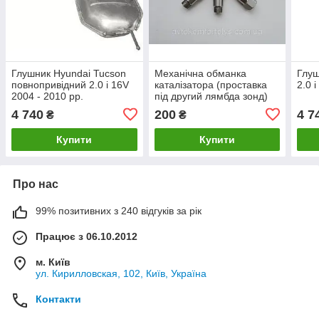
Глушник Hyundai Tucson
Механічна обманка
Глуш
повнопривідний 2.0 i 16V
каталізатора (проставка
2.0 
2004 - 2010 рр.
під другий лямбда зонд)
для Hyundai Tucson
4 740
200
4 7
₴
₴
(Хюндай Туксон)
Купити
Купити
Про нас
99% позитивних з 240 відгуків за рік
Працює з 06.10.2012
м. Київ
ул. Кирилловская, 102, Київ, Україна
Контакти